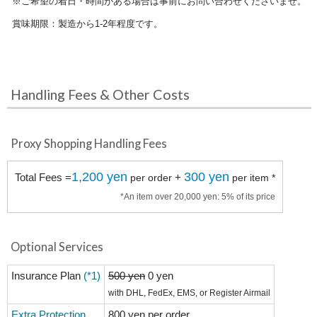
※ご希望の着日・時間がある場合は事前にお問い合わせくださいませ。
賞味期限：製造から1-2年程度です。
Handling Fees & Other Costs
Proxy Shopping Handling Fees
1,200 yen
300 yen
Total Fees =
+
per order
per item *
*An item over 20,000 yen: 5% of its price
Optional Services
Insurance Plan
(*1)
500 yen
0 yen
with DHL, FedEx, EMS, or Register Airmail
Extra Protection
800 yen per order