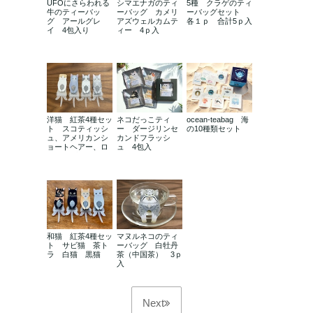
UFOにさらわれる
シマエナガのティ
5種 クラゲのティ
牛のティーバッ
ーバッグ カメリ
ーバッグセット
グ アールグレ
アズウェルカムテ
各１ｐ 合計5ｐ入
イ 4包入り
ィー 4ｐ入
洋猫 紅茶4種セッ
ネコだっこティ
ocean-teabag 海
ト スコティッシ
ー ダージリンセ
の10種類セット
ュ、アメリカンシ
カンドフラッシ
ョートヘアー、ロ
ュ 4包入
シアンブルー、サ
ルミアッキ
和猫 紅茶4種セッ
マヌルネコのティ
ト サビ猫 茶ト
ーバッグ 白牡丹
ラ 白猫 黒猫
茶（中国茶） 3ｐ
入
Next