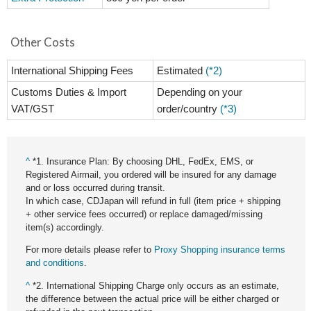
Other Costs
International Shipping Fees
Estimated
(*2)
Customs Duties & Import
Depending on your
VAT/GST
order/country
(*3)
^
*1. Insurance Plan: By choosing DHL, FedEx, EMS, or
Registered Airmail, you ordered will be insured for any damage
and or loss occurred during transit.
In which case, CDJapan will refund in full (item price + shipping
+ other service fees occurred) or replace damaged/missing
item(s) accordingly.
For more details please refer to
Proxy Shopping insurance terms
and conditions
.
^
*2. International Shipping Charge only occurs as an estimate,
the difference between the actual price will be either charged or