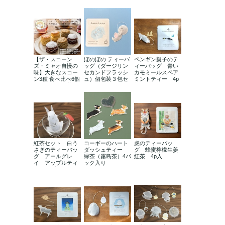
【ザ・スコーン
ぼのぼの ティーバ
ペンギン親子のテ
ズ・ミャオ自慢の
ッグ（ダージリン
ィーバッグ 青い
味】大きなスコー
セカンドフラッシ
カモミールスペア
ン3種 食べ比べ6個
ュ）個包装３包セ
ミントティー 4p
セット ※冷蔵便
ット
入
紅茶セット 白う
コーギーのハート
虎のティーバッ
さぎのティーバッ
ダッシュティー
グ 蜂蜜檸檬生姜
グ アールグレ
緑茶（霧島茶）4パ
紅茶 4p入
イ アップルティ
ック入り
ー アプリコット
ティー 3ｐ入