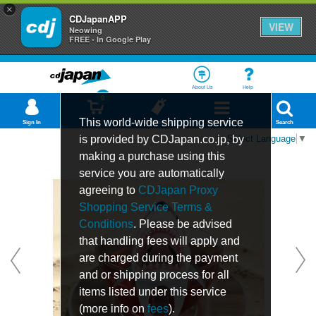
×
CDJapanAPP
VIEW
Neowing
FREE - In Google Play
About Us
Help
0
This world-wide shipping service
Sign In
Cart
Bookmark
Department
Search
is provided by CDJapan.co.jp, by
Select Language
▼
making a purchase using this
service you are automatically
agreeing to
CDJapan Proxy
Shopping Service Terms &
Conditions
. Please be advised
that handling fees will apply and
are charged during the payment
and or shipping process for all
items listed under this service
(more info on
fees
).