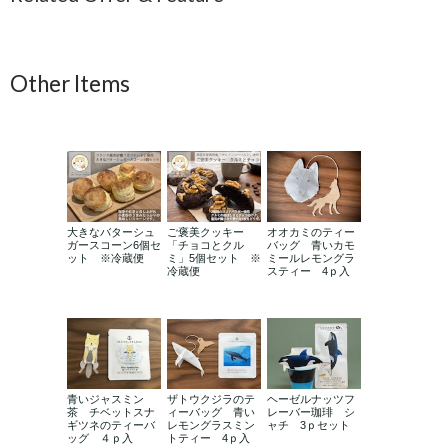
Other Items
大きなバターシュ
ご褒美クッキー
オオカミのティー
ガースコーン6個セ
「チョコとクル
バッグ 青いカモ
ット ※冷蔵便
ミ」5個セット ※
ミールレモングラ
冷蔵便
スティー 4ｐ入
青いジャスミン
ザトウクジラのテ
ヘーゼルナッツフ
茶 チベットスナ
ィーバッグ 青い
レーバー珈琲 シ
ギツネのティーバ
レモングラスミン
ャチ 3ｐセット
ッグ ４ｐ入
トティー 4ｐ入