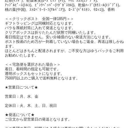
紅茶(ｲﾝﾄﾞ)、乾燥果実(ﾛｰｽﾞﾋｯﾌﾟ(ﾁﾘ)、ﾊｲﾋﾞｽｶｽ(ｴｼﾞﾌﾟﾄ)、
ｱｯﾌﾟﾙﾋﾟｰｽ(ﾄﾙｺ)、ﾋﾟﾝｸﾍﾟｯﾊﾟｰ(ﾏﾀﾞｶﾞｽｶﾙ))、乾燥ﾊｰﾌﾞ(ｶﾓﾐｰﾙ(ｴｼﾞﾌﾟﾄ)、
桃の葉(中国)、ｽﾄﾛﾍﾞﾘｰﾘｰﾌ(ｱﾙﾊﾞﾆｱ))、ﾛｰｽﾞ(ﾊﾟｷｽﾀﾝ、ﾓﾛｯｺ))、香料
＜＜クリックポスト 全国一律185円＞＞
ギフトラッピングは同梱対応となります。
バラを厚紙封筒に入れて発送となります。
クリアボックスは折りたたんだ状態で同梱いたします。
着日指定はできません。安い分補償のない発送方法になります。
ポスト投函のため万が一到着していない場合もご返金、再送は致しかね
ます。
ほとんどはきちんと配達されますが、ご不安な方はゆうパックをご利用
お勧めいたします。
＜＜宅急便を選択された場合＞＞
着日、着時間の指定も可能です。
透明ボックスもセットになります。
7500円以上のご購入で送料無料となります。
★営業日について★
営業日：月、水、金
定休日：火、木、土、日、祝日
★発送について★
ご注文から翌営業日の発送となります。