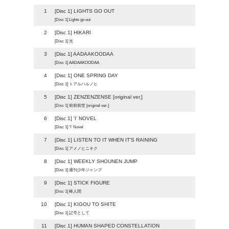
1
[Disc 1] LIGHTS GO OUT
[Disc 1] Lights go out
2
[Disc 1] HIKARI
[Disc 1] 光
3
[Disc 1] AADAAKOODAA
[Disc 1] AADAAKOODAA
4
[Disc 1] ONE SPRING DAY
[Disc 1] トアルハルノヒ
5
[Disc 1] ZENZENZENSE [original ver.]
[Disc 1] 前前前世 [original ver.]
6
[Disc 1] 'I' NOVEL
[Disc 1] ‘I’ Novel
7
[Disc 1] LISTEN TO IT WHEN IT'S RAINING
[Disc 1] アメノヒニキク
8
[Disc 1] WEEKLY SHOUNEN JUMP
[Disc 1] 週刊少年ジャンプ
9
[Disc 1] STICK FIGURE
[Disc 1] 棒人間
10
[Disc 1] KIGOU TO SHITE
[Disc 1] 記号として
11
[Disc 1] HUMAN SHAPED CONSTELLATION