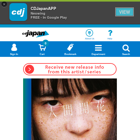
×
CDJapanAPP
VIEW
Neowing
FREE - In Google Play
About Us
Help
0
Sign In
Cart
Bookmark
Department
Search