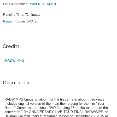
Label/Distributor
UNIVERSAL MUSIC
Running Time
71minutes
Region
(Bonus DVD: 2)
Credits
RADWIMPS
Description
RADWIMPS brings an album for the first time in about three years.
Includes original version of the main theme song for the film "Your
Name." Comes with a bonus DVD featuring 13 tracks taken from the
concert of "10th ANNIVERSARY LIVE TOUR FINAL RADWIMPS no
Hajimari Hajimari" held at Makuhari Messe on December 23, 2015 as