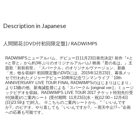
Description in Japanese
人間開花 [DVD付初回限定盤] / RADWIMPS
RADWIMPSニューアルバム、デビュー日11月23日発売決定! 前作『×と
○と罪と』から約3年ぶりのオリジナルアルバム! 映画『君の名は。』主
題歌「前前前世」「スパークル」のオリジナルヴァージョン、新曲
「光」他を収録!! 初回限定盤のDVDには、2015年12月23日、幕張メッ
セで行われたメジャーデビュー10周年記念ワンマンライブ「10th
ANNIVERSARY LIVE TOUR FINAL RADWIMPSのはじまりはじまり」
より13曲の他、新海誠監督による「スパークル [original ver.]」ミュージ
ックビデオを収録。RADWIMPS LIVE TOUR 2017 チケット特別先行受
付(抽選)のご案内シート (受付期間: 11月23日(水・祝)12:00～12月4日
(日)23:59まで)封入。 ※こちらのご案内シートから、"「いいんです
か?」のビデオ、やり直しても「いいんですか?」～雨天中止!?～"企画
への応募も可能です。