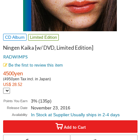
CD Album
Limited Edition
Ningen Kaika [w/ DVD, Limited Edition]
RADWIMPS
Be the first to review this item
4500yen
(4950yen Tax incl. in Japan)
US$ 28.52
3% (135p)
Points You Earn
November 23, 2016
Release Date
In Stock at Supplier:Usually ships in 2-4 days
Availability
Add to Cart