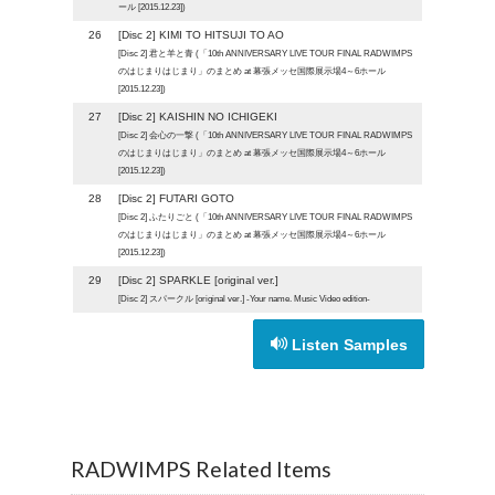
ール [2015.12.23])
26
[Disc 2] KIMI TO HITSUJI TO AO
[Disc 2] 君と羊と青 (「10th ANNIVERSARY LIVE TOUR FINAL RADWIMPS
のはじまりはじまり」のまとめ at 幕張メッセ国際展示場4～6ホール
[2015.12.23])
27
[Disc 2] KAISHIN NO ICHIGEKI
[Disc 2] 会心の一撃 (「10th ANNIVERSARY LIVE TOUR FINAL RADWIMPS
のはじまりはじまり」のまとめ at 幕張メッセ国際展示場4～6ホール
[2015.12.23])
28
[Disc 2] FUTARI GOTO
[Disc 2] ふたりごと (「10th ANNIVERSARY LIVE TOUR FINAL RADWIMPS
のはじまりはじまり」のまとめ at 幕張メッセ国際展示場4～6ホール
[2015.12.23])
29
[Disc 2] SPARKLE [original ver.]
[Disc 2] スパークル [original ver.] -Your name. Music Video edition-
Listen Samples
RADWIMPS Related Items