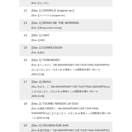
[Disc 1] ヒトボシ
12
[Disc 1] SPARKLE [original ver.]
[Disc 1] スパークル [original ver.]
13
[Disc 1] BRING ME THE MORNING
[Disc 1] Bring me the morning
14
[Disc 1] O&O
[Disc 1] O&O
15
[Disc 1] CONFESSION
[Disc 1] 告白
16
[Disc 2] TOREMORO
[Disc 2] トレモロ (「10th ANNIVERSARY LIVE TOUR FINAL RADWIMPSの
はじまりはじまり」のまとめ at 幕張メッセ国際展示場4～6ホール
[2015.12.23])
17
[Disc 2] MASU.
[Disc 2] ます。 (「10th ANNIVERSARY LIVE TOUR FINAL RADWIMPSのは
じまりはじまり」のまとめ at 幕張メッセ国際展示場4～6ホール
[2015.12.23])
18
[Disc 2] TOUMEI NINGEN 18 GOU
[Disc 2] 透明人間18号 (「10th ANNIVERSARY LIVE TOUR FINAL
RADWIMPSのはじまりはじまり」のまとめ at 幕張メッセ国際展示場4～6ホ
ール [2015.12.23])
19
[Disc 2] OKUMAN EMI SHA
[Disc 2] 億万笑者 (「10th ANNIVERSARY LIVE TOUR FINAL RADWIMPSの