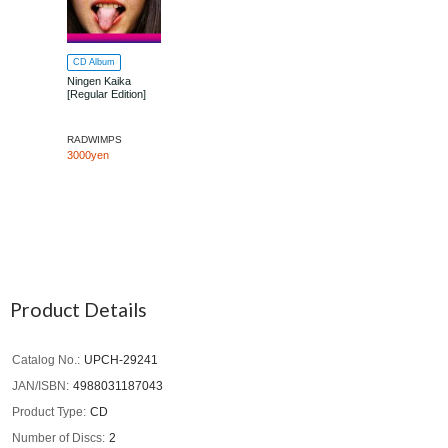
CD Album
Ningen Kaika
[Regular Edition]
RADWIMPS
3000yen
Product Details
Catalog No.
UPCH-29241
JAN/ISBN
4988031187043
Product Type
CD
Number of Discs
2