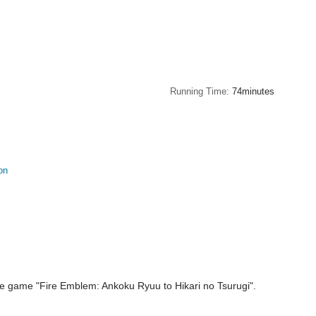
Running Time
74minutes
on
he game "Fire Emblem: Ankoku Ryuu to Hikari no Tsurugi".