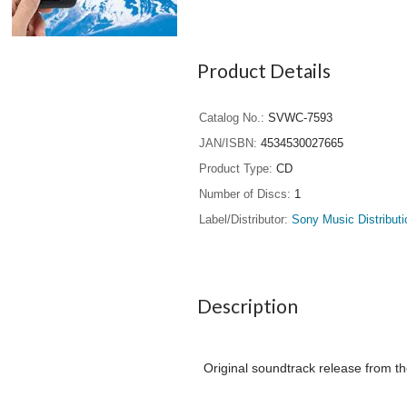
Product Details
Catalog No.
SVWC-7593
JAN/ISBN
4534530027665
Product Type
CD
Number of Discs
1
Label/Distributor
Sony Music Distributi
Description
Original soundtrack release from t