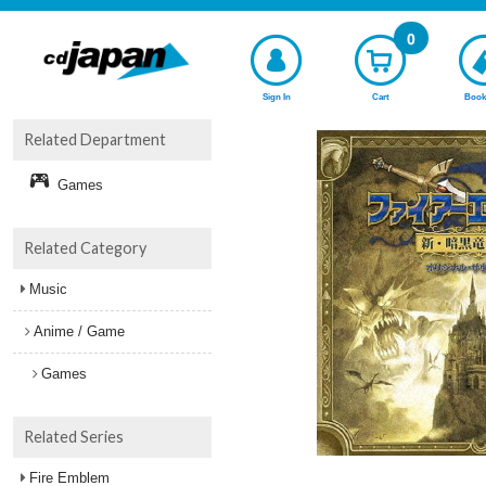
0
Sign In
Cart
Book
Related Department
Games
Related Category
Music
Anime / Game
Games
Related Series
Fire Emblem