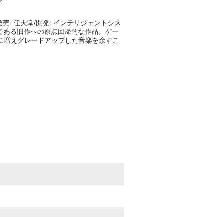
: 任天堂/開発: インテリジェントシス
である旧作への原点回帰的な作品。ゲー
に増えグレードアップした音楽を余すこ