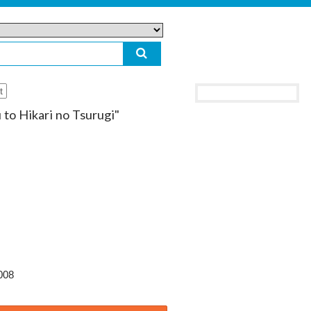
t
to Hikari no Tsurugi"
008