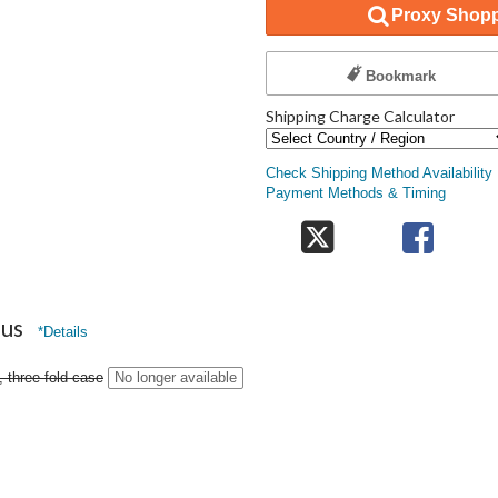
Proxy Shopp
Bookmark
Shipping Charge Calculator
Check Shipping Method Availability
Payment Methods & Timing
nus
*Details
, three-fold case
No longer available