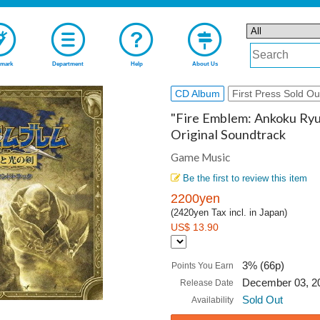
mark
Department
Help
About Us
CD Album
First Press Sold Ou
"Fire Emblem: Ankoku Ryu 
Original Soundtrack
Game Music
Be the first to review this item
2200yen
(2420yen Tax incl. in Japan)
US$ 13.90
3% (66p)
Points You Earn
December 03, 2
Release Date
Sold Out
Availability