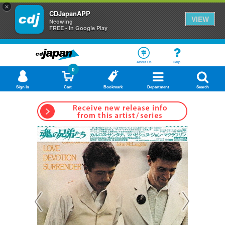
×
CDJapanAPP
VIEW
Neowing
FREE - In Google Play
About Us
Help
0
Sign In
Cart
Bookmark
Department
Search