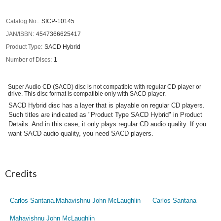
Catalog No.
SICP-10145
JAN/ISBN
4547366625417
Product Type
SACD Hybrid
Number of Discs
1
Super Audio CD (SACD) disc is not compatible with regular CD player or
drive. This disc format is compatible only with SACD player.
SACD Hybrid disc has a layer that is playable on regular CD players.
Such titles are indicated as "Product Type SACD Hybrid" in Product
Details. And in this case, it only plays regular CD audio quality. If you
want SACD audio quality, you need SACD players.
Credits
Carlos Santana.Mahavishnu John McLaughlin
Carlos Santana
Mahavishnu John McLaughlin