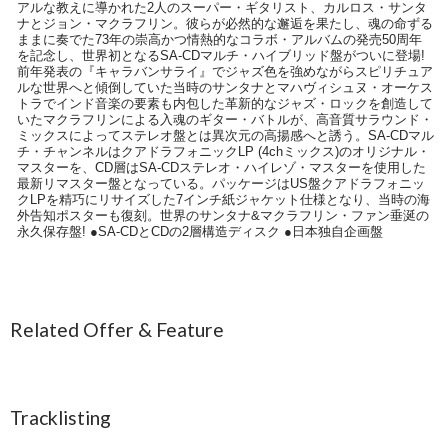
アルな教えに導かれた2人のスーパー・ギタリスト、カルロス・サンタ
ナとジョン・マクラフリン。彼らが必然的な邂逅を果たし、魂の命ずる
ままに奏でた73年の崇高かつ情熱的なコラボ・アルバムの発売50周年
を記念し、世界初となるSA-CDマルチ・ハイブリッド盤がついに登場!
前年発表の『キャラバンサライ』でジャズ色を強めながらスピリチュア
ルな世界へと傾倒していた当時のサンタナとマハヴィシュヌ・オーケス
トラでインド音楽の要素も内包した革新的なジャズ・ロックを創造して
いたマクラフリンによる入魂のギター・バトルが、高音質サラウンド・
ミックスによってステレオ盤とは異次元の高揚感へと誘う。SA-CDマル
チ・チャンネルはクアドラフォニックLP (4chミックス)のオリジナル・
マスターを、CD層はSA-CDステレオ・ハイレゾ・マスターを使用した
最新リマスター盤となっている。パッケージはUS盤クアドラフォニッ
クLPを精巧にリサイズした7インチ紙ジャケット仕様となり、当時の海
外告知ポスターも復刻。世界のサンタナ&マクラフリン・ファン垂涎の
永久保存盤! ●SA-CDとCDの2層構造ディスク ●日本独自企画盤
Related Offer & Feature
Tracklisting