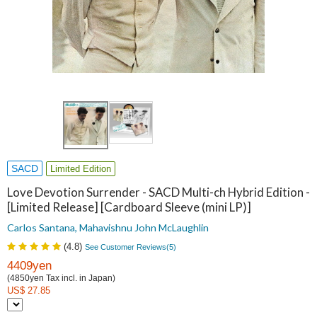
SACD
Limited Edition
Love Devotion Surrender - SACD Multi-ch Hybrid Edition -
[Limited Release] [Cardboard Sleeve (mini LP)]
Carlos Santana, Mahavishnu John McLaughlin
(
4.8
)
See Customer Reviews(
5
)
4409yen
(4850yen Tax incl. in Japan)
US$ 27.85