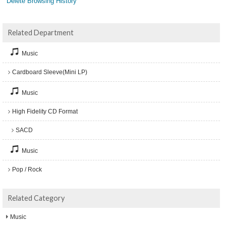
Delete Browsing History
Related Department
Music
Cardboard Sleeve(Mini LP)
Music
High Fidelity CD Format
SACD
Music
Pop / Rock
Related Category
Music