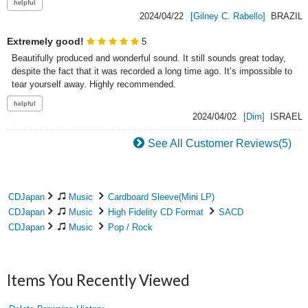
2024/04/22
[Gilney C. Rabello]
BRAZIL
Extremely good!
5
Beautifully produced and wonderful sound. It still sounds great today, 
despite the fact that it was recorded a long time ago. It’s impossible to 
tear yourself away. Highly recommended.
2024/04/02
[Dim]
ISRAEL
See All Customer Reviews(5)
CDJapan
Music
Cardboard Sleeve(Mini LP)
CDJapan
Music
High Fidelity CD Format
SACD
CDJapan
Music
Pop / Rock
Items You Recently Viewed