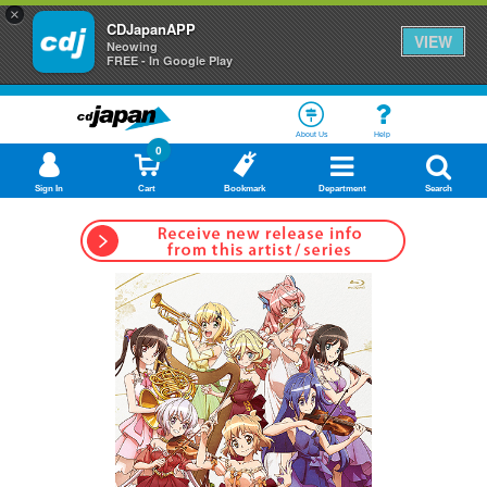
×
CDJapanAPP
VIEW
Neowing
FREE - In Google Play
About Us
Help
0
Sign In
Cart
Bookmark
Department
Search