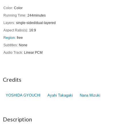
Color
Color
Running Time
244minutes
Layers
single-sided/dual-layered
Aspect Ratio(s)
16:9
Region
free
Subtitles
None
Audio Track
Linear PCM
Credits
YOSHIDA GYOUCHI
Ayahi Takagaki
Nana Mizuki
Description