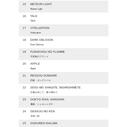
15
METEOR LIGHT
Meteor Light
16
TALK
TALK
17
VITALIZATION
Vitalization
18
DARK OBLIVION
Dark Oblivion
19
FUSHICHOU NO FLAMME
不死鳥のフランメ
20
APPLE
Apple
21
RESSOU GUNGNIR
烈槍・ガングニール
22
SEIGI WO SHINJITE. NIGIRISHIMETE
正義を信じて、握り締めて
23
OUKYO SHUL SHAGANA
鏖鋸・シュルシャガナ
24
GEKKOU NO KEN
月煌ノ剣
25
GOKUREN IGALIMA