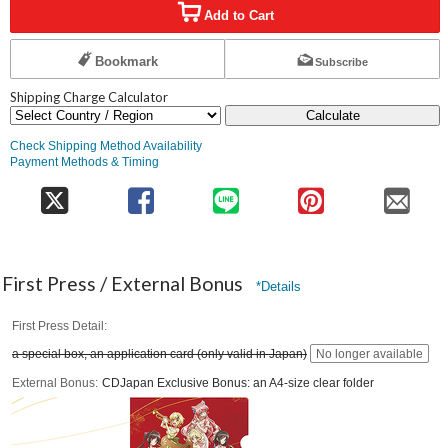
Add to Cart
Bookmark
Subscribe
Shipping Charge Calculator
Calculate
Check Shipping Method Availability
Payment Methods & Timing
First Press / External Bonus
*Details
First Press Detail
a special box, an application card (only valid in Japan)
No longer available
External Bonus
CDJapan Exclusive Bonus: an A4-size clear folder