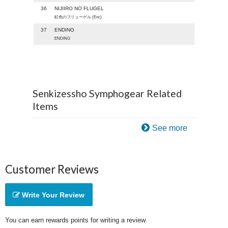
36
NIJIIRO NO FLUGEL
虹色のフリューゲル (Enc)
37
ENDING
ENDING
Senkizessho Symphogear Related
Items
See more
Customer Reviews
Write Your Review
You can earn rewards points for writing a review.