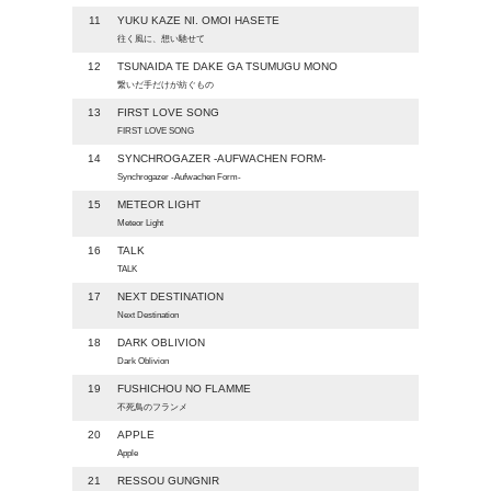
11
YUKU KAZE NI. OMOI HASETE
往く風に、想い馳せて
12
TSUNAIDA TE DAKE GA TSUMUGU MONO
繋いだ手だけが紡ぐもの
13
FIRST LOVE SONG
FIRST LOVE SONG
14
SYNCHROGAZER -AUFWACHEN FORM-
Synchrogazer -Aufwachen Form-
15
METEOR LIGHT
Meteor Light
16
TALK
TALK
17
NEXT DESTINATION
Next Destination
18
DARK OBLIVION
Dark Oblivion
19
FUSHICHOU NO FLAMME
不死鳥のフランメ
20
APPLE
Apple
21
RESSOU GUNGNIR