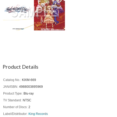
Product Details
Catalog No.
KIXM-669
JAN/ISBN
4988003895969
Product Type
Blu-ray
TV Standard
NTSC
Number of Discs
2
Label/Distributor
King Records