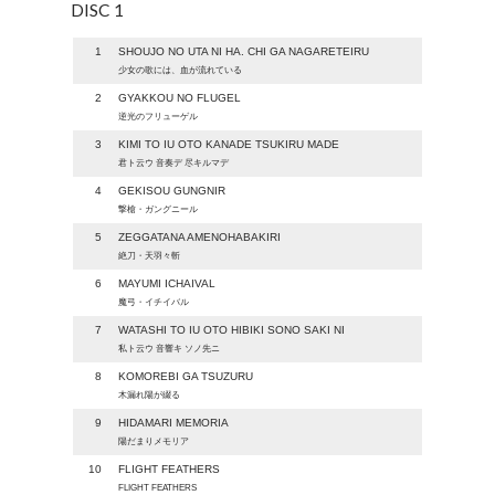
DISC 1
1
SHOUJO NO UTA NI HA. CHI GA NAGARETEIRU
少女の歌には、血が流れている
2
GYAKKOU NO FLUGEL
逆光のフリューゲル
3
KIMI TO IU OTO KANADE TSUKIRU MADE
君ト云ウ 音奏デ 尽キルマデ
4
GEKISOU GUNGNIR
撃槍・ガングニール
5
ZEGGATANA AMENOHABAKIRI
絶刀・天羽々斬
6
MAYUMI ICHAIVAL
魔弓・イチイバル
7
WATASHI TO IU OTO HIBIKI SONO SAKI NI
私ト云ウ 音響キ ソノ先ニ
8
KOMOREBI GA TSUZURU
木漏れ陽が綴る
9
HIDAMARI MEMORIA
陽だまりメモリア
10
FLIGHT FEATHERS
FLIGHT FEATHERS