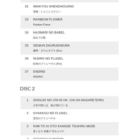
32
WAIKYOU SHENSHOUJING
歪鏡・シェンショウジン
33
RAINBOW FLOWER
Rainbow Flower
34
HAJIMARI NO BABEL
始まりの歌
35
SENKIN DAURUDABURA
殲琴・ダウルダブラ (Enc)
36
NIJIIRO NO FLUGEL
虹色のフリューゲル (Enc)
37
ENDING
ENDING
DISC 2
1
SHOUJO NO UTA NI HA. CHI GA NAGARETEIRU
少女の歌には、血が流れている
2
GYAKKOU NO FLUGEL
逆光のフリューゲル
3
KIMI TO IU OTO KANADE TSUKIRU MADE
君ト云ウ 音奏デ 尽キルマデ