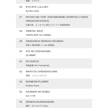
獄鎌・イガリマ
26
BYE-BYE LULLABY
Bye-Bye Lullaby
27
HIYOKU NO TORI. DOKOMADEMO (SHIRITSU LYDIAN
ONGAKUIN KOUKA)
比翼の鳥、どこまでも (私立リディアン音楽院校歌)
28
ORBITAL BEAT
ORBITAL BEAT (Ver.ZABABA)
29
GENCHAKU! DENKOU KEIJIBAN
現着ッ!電光刑事バン (ver.秋桜祭)
30
KOI NO OKEHAZAMA
恋の桶狭間
31
EIYUUKOJI
英雄故事 (Ver.Training Day)
32
WAIKYOU SHENSHOUJING
歪鏡・シェンショウジン
33
RAINBOW FLOWER
Rainbow Flower
34
HAJIMARI NO BABEL
始まりの歌
35
SENKIN DAURUDABURA
殲琴・ダウルダブラ (Enc)