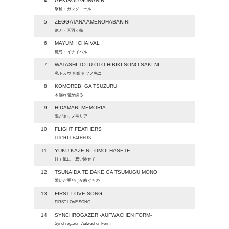
4
GEKISOU GUNGNIR
撃槍・ガングニール
5
ZEGGATANA AMENOHABAKIRI
絶刀・天羽々斬
6
MAYUMI ICHAIVAL
魔弓・イチイバル
7
WATASHI TO IU OTO HIBIKI SONO SAKI NI
私ト云ウ 音響キ ソノ先ニ
8
KOMOREBI GA TSUZURU
木漏れ陽が綴る
9
HIDAMARI MEMORIA
陽だまりメモリア
10
FLIGHT FEATHERS
FLIGHT FEATHERS
11
YUKU KAZE NI. OMOI HASETE
往く風に、想い馳せて
12
TSUNAIDA TE DAKE GA TSUMUGU MONO
繋いだ手だけが紡ぐもの
13
FIRST LOVE SONG
FIRST LOVE SONG
14
SYNCHROGAZER -AUFWACHEN FORM-
Synchrogazer -Aufwachen Form-