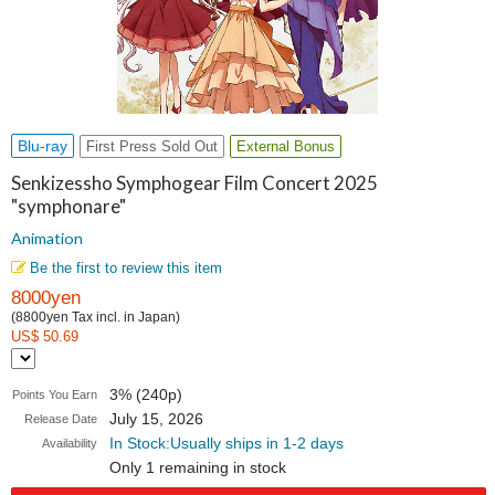
Blu-ray
First Press Sold Out
External Bonus
Senkizessho Symphogear Film Concert 2025
"symphonare"
Animation
Be the first to review this item
8000yen
(8800yen Tax incl. in Japan)
US$ 50.69
3% (240p)
Points You Earn
July 15, 2026
Release Date
In Stock:Usually ships in 1-2 days
Availability
Only 1 remaining in stock