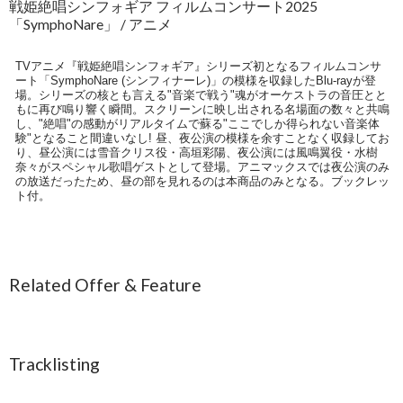
戦姫絶唱シンフォギア フィルムコンサート2025
「SymphoNare」 / アニメ
TVアニメ『戦姫絶唱シンフォギア』シリーズ初となるフィルムコンサ
ート「SymphoNare (シンフィナーレ)」の模様を収録したBlu-rayが登
場。シリーズの核とも言える"音楽で戦う"魂がオーケストラの音圧とと
もに再び鳴り響く瞬間。スクリーンに映し出される名場面の数々と共鳴
し、"絶唱"の感動がリアルタイムで蘇る"ここでしか得られない音楽体
験"となること間違いなし! 昼、夜公演の模様を余すことなく収録してお
り、昼公演には雪音クリス役・高垣彩陽、夜公演には風鳴翼役・水樹
奈々がスペシャル歌唱ゲストとして登場。アニマックスでは夜公演のみ
の放送だったため、昼の部を見れるのは本商品のみとなる。ブックレッ
ト付。
Related Offer & Feature
Tracklisting