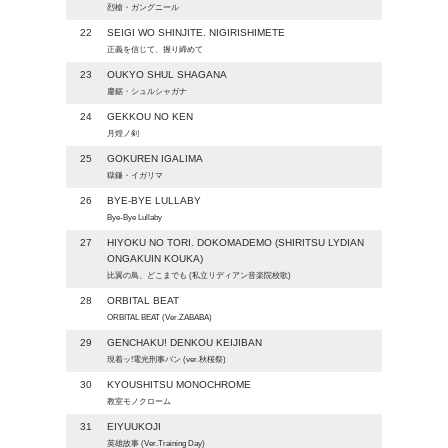
烈槍・ガングニール
22
SEIGI WO SHINJITE. NIGIRISHIMETE
正義を信じて、握り締めて
23
OUKYO SHUL SHAGANA
鏖鋸・シュルシャガナ
24
GEKKOU NO KEN
月煌ノ剣
25
GOKUREN IGALIMA
獄鎌・イガリマ
26
BYE-BYE LULLABY
Bye-Bye Lullaby
27
HIYOKU NO TORI. DOKOMADEMO (SHIRITSU LYDIAN
ONGAKUIN KOUKA)
比翼の鳥、どこまでも (私立リディアン音楽院校歌)
28
ORBITAL BEAT
ORBITAL BEAT (Ver.ZABABA)
29
GENCHAKU! DENKOU KEIJIBAN
現着ッ!電光刑事バン (ver.秋桜祭)
30
KYOUSHITSU MONOCHROME
教室モノクローム
31
EIYUUKOJI
英雄故事 (Ver.Training Day)