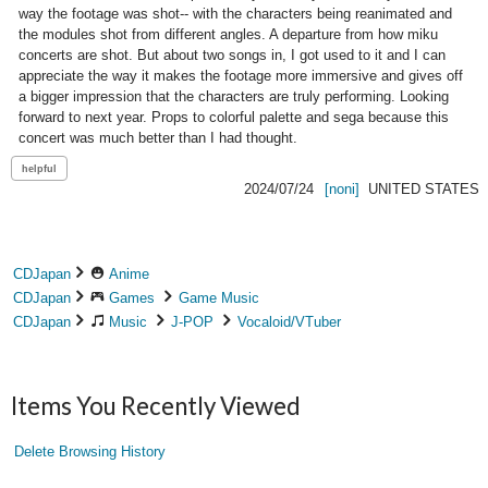
way the footage was shot-- with the characters being reanimated and 
the modules shot from different angles. A departure from how miku 
concerts are shot. But about two songs in, I got used to it and I can 
appreciate the way it makes the footage more immersive and gives off 
a bigger impression that the characters are truly performing. Looking 
forward to next year. Props to colorful palette and sega because this 
concert was much better than I had thought.
2024/07/24
[noni]
UNITED STATES
CDJapan
Anime
CDJapan
Games
Game Music
CDJapan
Music
J-POP
Vocaloid/VTuber
Items You Recently Viewed
Delete Browsing History