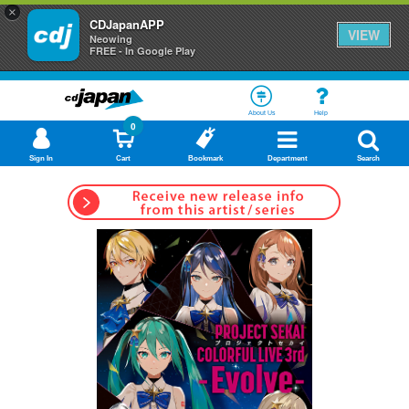
×
CDJapanAPP
VIEW
Neowing
FREE - In Google Play
About Us
Help
0
Sign In
Cart
Bookmark
Department
Search