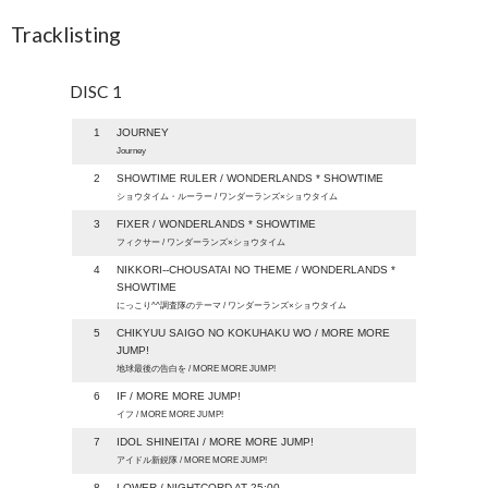
Tracklisting
DISC 1
1
JOURNEY
Journey
2
SHOWTIME RULER / WONDERLANDS * SHOWTIME
ショウタイム・ルーラー / ワンダーランズ×ショウタイム
3
FIXER / WONDERLANDS * SHOWTIME
フィクサー / ワンダーランズ×ショウタイム
4
NIKKORI--CHOUSATAI NO THEME / WONDERLANDS *
SHOWTIME
にっこり^^調査隊のテーマ / ワンダーランズ×ショウタイム
5
CHIKYUU SAIGO NO KOKUHAKU WO / MORE MORE
JUMP!
地球最後の告白を / MORE MORE JUMP!
6
IF / MORE MORE JUMP!
イフ / MORE MORE JUMP!
7
IDOL SHINEITAI / MORE MORE JUMP!
アイドル新鋭隊 / MORE MORE JUMP!
8
LOWER / NIGHTCORD AT 25:00