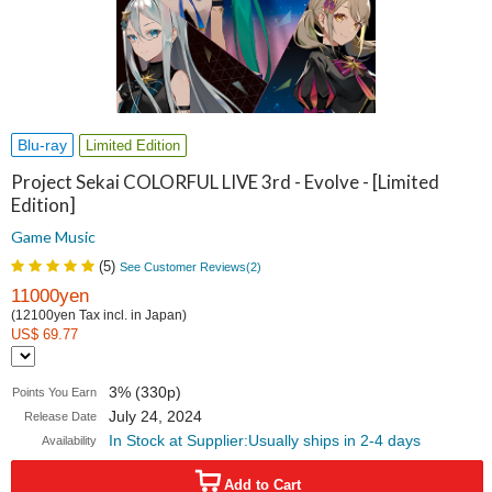
Blu-ray
Limited Edition
Project Sekai COLORFUL LIVE 3rd - Evolve - [Limited
Edition]
Game Music
(
5
)
See Customer Reviews(
2
)
11000yen
(12100yen Tax incl. in Japan)
US$ 69.77
3% (330p)
Points You Earn
July 24, 2024
Release Date
In Stock at Supplier:Usually ships in 2-4 days
Availability
Add to Cart