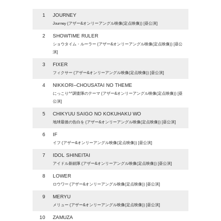
1
JOURNEY
Journey (アザー&オンリーアングル映像(定点映像)) [昼公演]
2
SHOWTIME RULER
ショウタイム・ルーラー (アザー&オンリーアングル映像(定点映像)) [昼公
演]
3
FIXER
フィクサー (アザー&オンリーアングル映像(定点映像)) [昼公演]
4
NIKKORI--CHOUSATAI NO THEME
にっこり^^調査隊のテーマ (アザー&オンリーアングル映像(定点映像)) [昼
公演]
5
CHIKYUU SAIGO NO KOKUHAKU WO
地球最後の告白を (アザー&オンリーアングル映像(定点映像)) [昼公演]
6
IF
イフ (アザー&オンリーアングル映像(定点映像)) [昼公演]
7
IDOL SHINEITAI
アイドル新鋭隊 (アザー&オンリーアングル映像(定点映像)) [昼公演]
8
LOWER
ロウワー (アザー&オンリーアングル映像(定点映像)) [昼公演]
9
MERYU
メリュー (アザー&オンリーアングル映像(定点映像)) [昼公演]
10
ZAMUZA