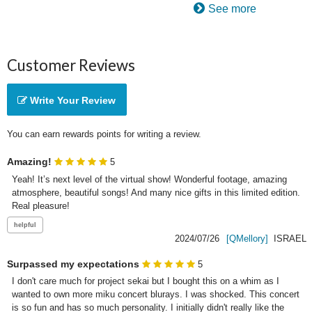
See more
Customer Reviews
Write Your Review
You can earn rewards points for writing a review.
Amazing!
5
Yeah! It’s next level of the virtual show! Wonderful footage, amazing 
atmosphere, beautiful songs! And many nice gifts in this limited edition. 
Real pleasure!
2024/07/26
[QMellory]
ISRAEL
Surpassed my expectations
5
I don't care much for project sekai but I bought this on a whim as I 
wanted to own more miku concert blurays. I was shocked. This concert 
is so fun and has so much personality. I initially didn't really like the 