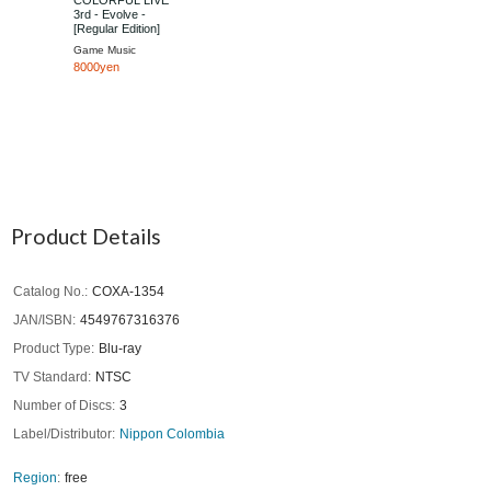
COLORFUL LIVE
3rd - Evolve -
[Regular Edition]
Game Music
8000yen
Product Details
Catalog No.
COXA-1354
JAN/ISBN
4549767316376
Product Type
Blu-ray
TV Standard
NTSC
Number of Discs
3
Label/Distributor
Nippon Colombia
Region
free