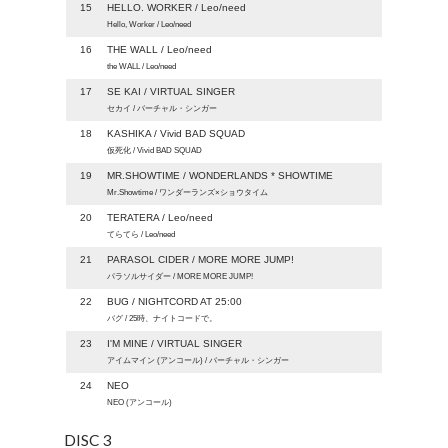
15
HELLO. WORKER / Leo/need
Hello, Worker / Leo/need
16
THE WALL / Leo/need
the WALL / Leo/need
17
SE KAI / VIRTUAL SINGER
セカイ / バーチャル・シンガー
18
KASHIKA / Vivid BAD SQUAD
仮死化 / Vivid BAD SQUAD
19
MR.SHOWTIME / WONDERLANDS * SHOWTIME
Mr.Showtime / ワンダーランズ×ショウタイム
20
TERATERA / Leo/need
てらてら / Leo/need
21
PARASOL CIDER / MORE MORE JUMP!
パラソルサイダー / MORE MORE JUMP!
22
BUG / NIGHTCORD AT 25:00
バグ / 25時、ナイトコードで。
23
I'M MINE / VIRTUAL SINGER
アイムマイン (アンコール) / バーチャル・シンガー
24
NEO
NEO (アンコール)
DISC 3