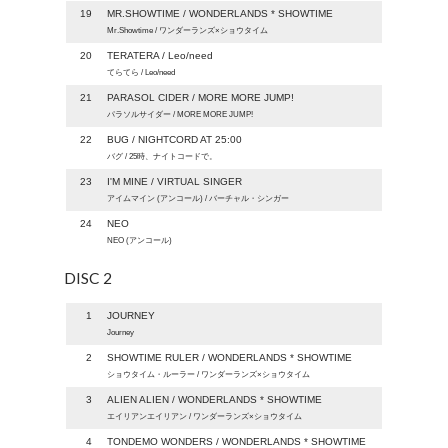
19
MR.SHOWTIME / WONDERLANDS * SHOWTIME
Mr.Showtime / ワンダーランズ×ショウタイム
20
TERATERA / Leo/need
てらてら / Leo/need
21
PARASOL CIDER / MORE MORE JUMP!
パラソルサイダー / MORE MORE JUMP!
22
BUG / NIGHTCORD AT 25:00
バグ / 25時、ナイトコードで。
23
I'M MINE / VIRTUAL SINGER
アイムマイン (アンコール) / バーチャル・シンガー
24
NEO
NEO (アンコール)
DISC 2
1
JOURNEY
Journey
2
SHOWTIME RULER / WONDERLANDS * SHOWTIME
ショウタイム・ルーラー / ワンダーランズ×ショウタイム
3
ALIEN ALIEN / WONDERLANDS * SHOWTIME
エイリアンエイリアン / ワンダーランズ×ショウタイム
4
TONDEMO WONDERS / WONDERLANDS * SHOWTIME