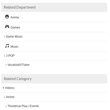
Related Department
Anime
Games
Game Music
Music
J-POP
Vocaloid/VTuber
Related Category
Videos
Anime
Theatrical Play / Events