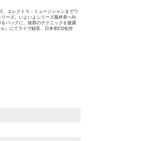
リーズ、エレクトラ・ミュージシャンまでワ
評シリーズ。いよいよシリーズ最終章へ向
ンボをバックに、抜群のテクニックを披露
ール』にてライヴ録音。日本初CD化作