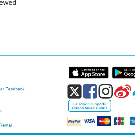
iewed
e
er Feedback
ds
Rental