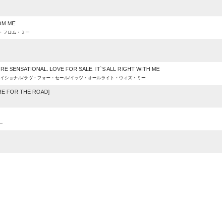
OM ME
・フロム・ミー
E SENSATIONAL. LOVE FOR SALE. IT`S ALL RIGHT WITH ME
イショナル/ラヴ・フォー・セール/イッツ・オールライト・ウィズ・ミー
RE FOR THE ROAD]
ー