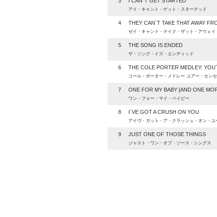
3
I CAN`T GET STARTED
アイ・キャント・ゲット・スターテッド
4
THEY CAN`T TAKE THAT AWAY FR
ゼイ・キャント・テイク・ザット・アウェイ
5
THE SONG IS ENDED
ザ・ソング・イズ・エンディッド
6
THE COLE PORTER MEDLEY: YOU`R
コール・ポーター・メドレー ユアー・センセ
7
ONE FOR MY BABY [AND ONE MO
ワン・フォー・マイ・ベイビー
8
I`VE GOT A CRUSH ON YOU
アイヴ・ガット・ア・クラッシュ・オン・ユ
9
JUST ONE OF THOSE THINGS
ジャスト・ワン・オブ・ゾース・シングス