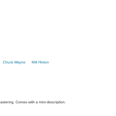
Chuck Wayne
Milt Hinton
mastering. Comes with a mini-description.