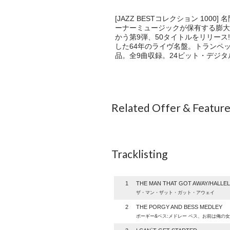
[JAZZ BESTコレクション 1
ーナーミュージックが保有する膨大
かう第9弾、50タイトルをリリー
した64年のライヴ名盤。トランペッ
品。全9曲収録。24ビット・デジ
Related Offer & Featur
Tracklisting
1
THE MAN THAT GOT AWAY/HALLE
ザ・マン・ザット・ガット・アウェイ
2
THE PORGY AND BESS MEDLEY
ポーギー&ベス:メドレー ベス、お前は俺の