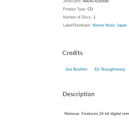
JAN/ISBN
4943674150595
Product Type
CD
Number of Discs
1
Label/Distributor
Warner Music Japan
Credits
Joe Bushkin
Ed Shaughnessy
Description
Reissue. Features 24 bit digital re