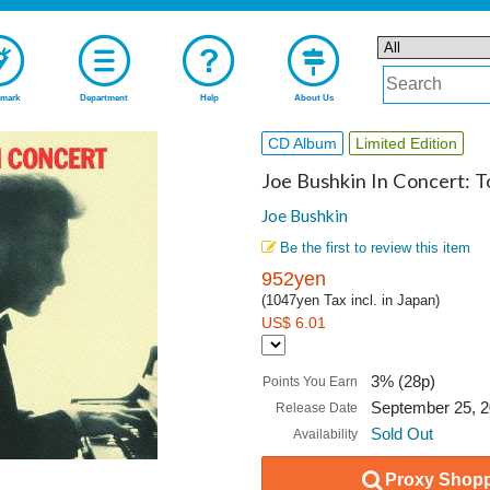
mark
Department
Help
About Us
CD Album
Limited Edition
Joe Bushkin In Concert: T
Joe Bushkin
Be the first to review this item
952yen
(1047yen Tax incl. in Japan)
US$ 6.01
3% (28p)
Points You Earn
September 25, 
Release Date
Sold Out
Availability
Proxy Shopp