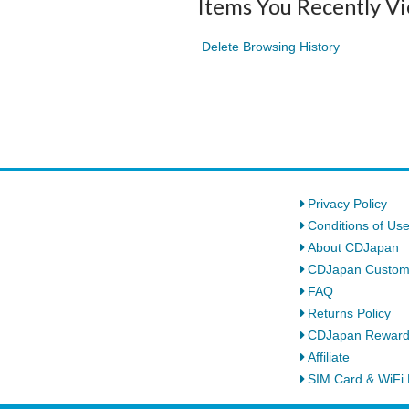
Items You Recently V
Delete Browsing History
Privacy Policy
Conditions of Us
About CDJapan
CDJapan Custom
FAQ
Returns Policy
CDJapan Rewar
Affiliate
SIM Card & WiFi 