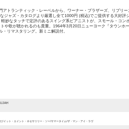
000] 名門アトランティック・レーベルから、ワーナー・ブラザーズ、リプ
なジャズ・カタログより厳選し全て1000円 (税込)でご提供する大好
ス! 軽妙なタッチで定評のあるスイング系ピアニストが、スモール・コ
トや歌が聴かれるのも貴重。1964年3月20日ニューヨーク『タウンホ
タル・リマスタリング。新ミニ解説付。
e
LUJAH
女だ/イット・エイント・ネセサリリー・ソー/サマータイム/ザ・マン・アイ・ラヴ