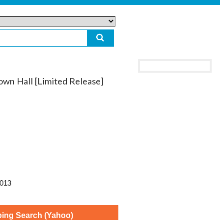
own Hall [Limited Release]
2013
ing Search (Yahoo)