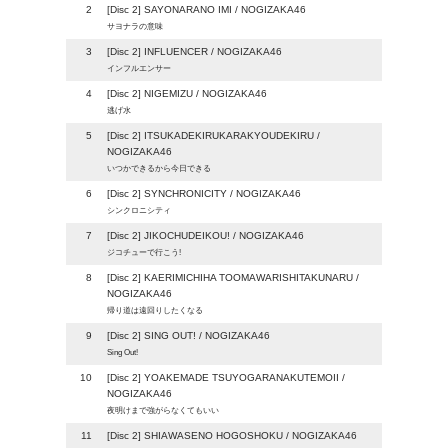
2
[Disc 2] SAYONARANO IMI / NOGIZAKA46
サヨナラの意味
3
[Disc 2] INFLUENCER / NOGIZAKA46
インフルエンサー
4
[Disc 2] NIGEMIZU / NOGIZAKA46
逃げ水
5
[Disc 2] ITSUKADEKIRUKARAKYOUDEKIRU /
NOGIZAKA46
いつかできるから今日できる
6
[Disc 2] SYNCHRONICITY / NOGIZAKA46
シンクロニシティ
7
[Disc 2] JIKOCHUDEIKOU! / NOGIZAKA46
ジコチューで行こう!
8
[Disc 2] KAERIMICHIHA TOOMAWARISHITAKUNARU /
NOGIZAKA46
帰り道は遠回りしたくなる
9
[Disc 2] SING OUT! / NOGIZAKA46
Sing Out!
10
[Disc 2] YOAKEMADE TSUYOGARANAKUTEMOII /
NOGIZAKA46
夜明けまで強がらなくてもいい
11
[Disc 2] SHIAWASENO HOGOSHOKU / NOGIZAKA46