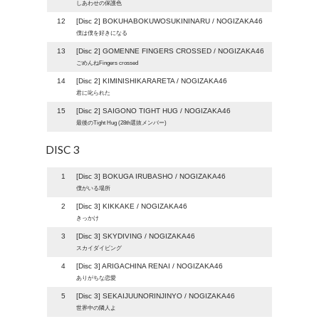
しあわせの保護色
12
[Disc 2] BOKUHABOKUWOSUKININARU / NOGIZAKA46
僕は僕を好きになる
13
[Disc 2] GOMENNE FINGERS CROSSED / NOGIZAKA46
ごめんねFingers crossed
14
[Disc 2] KIMINISHIKARARETA / NOGIZAKA46
君に叱られた
15
[Disc 2] SAIGONO TIGHT HUG / NOGIZAKA46
最後のTight Hug (28th選抜メンバー)
DISC 3
1
[Disc 3] BOKUGA IRUBASHO / NOGIZAKA46
僕がいる場所
2
[Disc 3] KIKKAKE / NOGIZAKA46
きっかけ
3
[Disc 3] SKYDIVING / NOGIZAKA46
スカイダイビング
4
[Disc 3] ARIGACHINA RENAI / NOGIZAKA46
ありがちな恋愛
5
[Disc 3] SEKAIJUUNORINJINYO / NOGIZAKA46
世界中の隣人よ