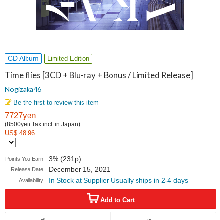
CD Album
Limited Edition
Time flies [3CD + Blu-ray + Bonus / Limited Release]
Nogizaka46
Be the first to review this item
7727yen
(8500yen Tax incl. in Japan)
US$ 48.96
3% (231p)
Points You Earn
December 15, 2021
Release Date
In Stock at Supplier:Usually ships in 2-4 days
Availability
Add to Cart