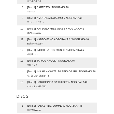
ガールズルール
8
[Disc 1] BARRETTA / NOGIZAKA46
バレッタ
9
[Disc 1] KIZUITARA KATAOMOI / NOGIZAKA46
気づいたら片想い
10
[Disc 1] NATSUNO FREE&EASY / NOGIZAKA46
夏のFree&Easy
11
[Disc 1] NANDOMENO AOZORAKA? / NOGIZAKA46
何度目の青空か?
12
[Disc 1] INOCHIHA UTSUKUSHII / NOGIZAKA46
命は美しい
13
[Disc 1] TAIYOU KNOCK / NOGIZAKA46
太陽ノック
14
[Disc 1] IMA.HANASHITAI DAREKAGAIRU / NOGIZAKA46
今、話したい誰かがいる
15
[Disc 1] HARUJIONGA SAKUKORO / NOGIZAKA46
ハルジオンが咲く頃
DISC 2
1
[Disc 2] HADASHIDE SUMMER / NOGIZAKA46
裸足でSummer