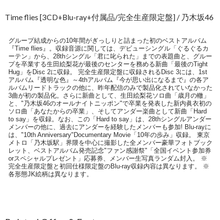
Time flies [3CD+Blu-ray+付属品/完全生産限定盤] / 乃木坂46
グループ結成からの10年間がぎっしりと詰まった初のベストアルバム
『Time flies』。収録音源に関しては、デビューシングル「ぐるぐるカ
ーテン」から、28thシングル「君に叱られた」までの表題曲と、グルー
プを卒業する生田絵梨花が最後のセンターを務める新曲「最後のTight
Hug」をDisc 2に収録。 完全生産限定盤に収録されるDisc 3には、1st
アルバム『透明な色』～4thアルバム『今が思い出になるまで』の各ア
ルバムリードトラックの他に、昨年配信のみで製品化されていなかった
3曲が初の製品化。さらに新曲として、生田絵梨花ソロ曲「歳月の轍」
と、"乃木坂46のオールナイトニッポン"で卒業を発表した新内眞衣初の
ソロ曲「あなたからの卒業」、そしてアンダー楽曲として新曲「Hard
to say」を収録。なお、この「Hard to say」は、28thシングルアンダー
メンバーの他に、過去にアンダーを経験したメンバーも参加! Blu-rayに
は、"10th Anniversary"Documentary Movie「10年の歩み」収録。 東京
メトロ「乃木坂駅」界隈を中心に撮影した全メンバー豪華フォトブック
レット、ベストアルバム発売記念"ファン感謝祭"「全国イベント参加券
orスペシャルプレゼント」応募券、メンバー生写真ランダム封入。 ※
完全生産限定盤と初回仕様限定盤のBlu-ray収録内容は異なります。 ※
各形態JK絵柄は異なります。