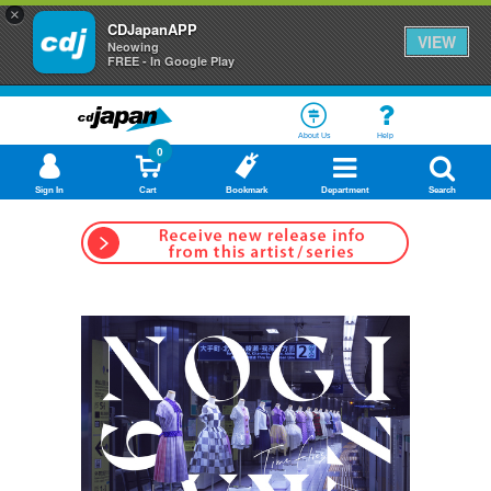
×
CDJapanAPP
VIEW
Neowing
FREE - In Google Play
About Us
Help
0
Sign In
Cart
Bookmark
Department
Search