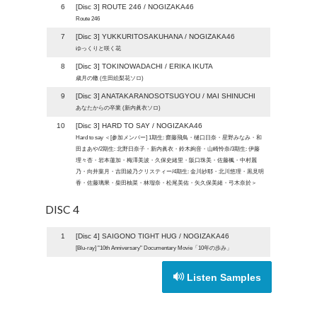
6
[Disc 3] ROUTE 246 / NOGIZAKA46
Route 246
7
[Disc 3] YUKKURITOSAKUHANA / NOGIZAKA46
ゆっくりと咲く花
8
[Disc 3] TOKINOWADACHI / ERIKA IKUTA
歳月の轍 (生田絵梨花ソロ)
9
[Disc 3] ANATAKARANOSOTSUGYOU / MAI SHINUCHI
あなたからの卒業 (新内眞衣ソロ)
10
[Disc 3] HARD TO SAY / NOGIZAKA46
Hard to say ＜[参加メンバー] 1期生: 齋藤飛鳥・樋口日奈・星野みなみ・和
田まあや/2期生: 北野日奈子・新内眞衣・鈴木絢音・山崎怜奈/3期生: 伊藤
理々杏・岩本蓮加・梅澤美波・久保史緒里・阪口珠美・佐藤楓・中村麗
乃・向井葉月・吉田綾乃クリスティー/4期生: 金川紗耶・北川悠理・黒見明
香・佐藤璃果・柴田柚菜・林瑠奈・松尾美佑・矢久保美緒・弓木奈於＞
DISC 4
1
[Disc 4] SAIGONO TIGHT HUG / NOGIZAKA46
[Blu-ray] "10th Anniversary" Documentary Movie「10年の歩み」
Listen Samples