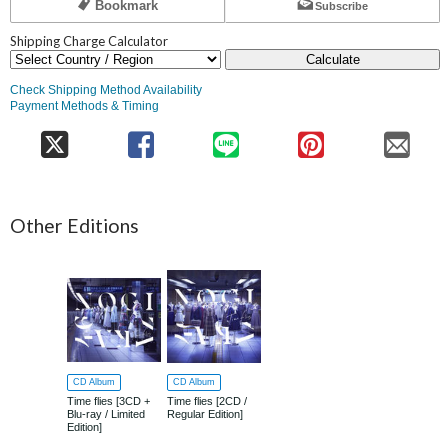
Bookmark
Subscribe
Shipping Charge Calculator
Calculate
Check Shipping Method Availability
Payment Methods & Timing
Other Editions
CD Album
CD Album
Time flies [3CD +
Time flies [2CD /
Blu-ray / Limited
Regular Edition]
Edition]