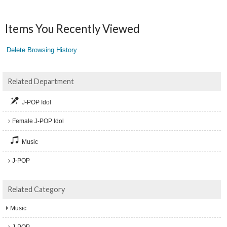
Items You Recently Viewed
Delete Browsing History
Related Department
J-POP Idol
Female J-POP Idol
Music
J-POP
Related Category
Music