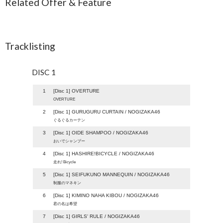
Related Offer & Feature
Tracklisting
DISC 1
1
[Disc 1] OVERTURE
OVERTURE
2
[Disc 1] GURUGURU CURTAIN / NOGIZAKA46
ぐるぐるカーテン
3
[Disc 1] OIDE SHAMPOO / NOGIZAKA46
おいでシャンプー
4
[Disc 1] HASHIRE!BICYCLE / NOGIZAKA46
走れ! Bicycle
5
[Disc 1] SEIFUKUNO MANNEQUIN / NOGIZAKA46
制服のマネキン
6
[Disc 1] KIMINO NAHA KIBOU / NOGIZAKA46
君の名は希望
7
[Disc 1] GIRLS' RULE / NOGIZAKA46