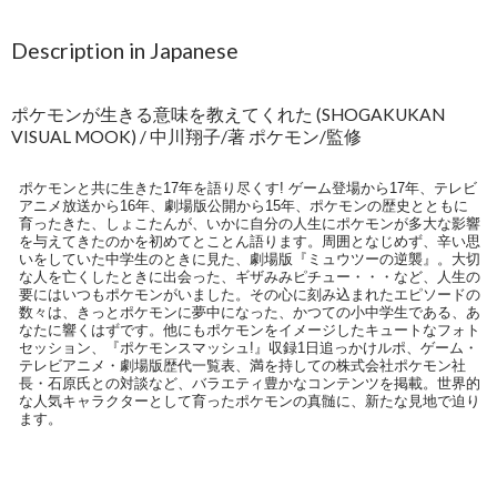
Description in Japanese
ポケモンが生きる意味を教えてくれた (SHOGAKUKAN
VISUAL MOOK) / 中川翔子/著 ポケモン/監修
ポケモンと共に生きた17年を語り尽くす! ゲーム登場から17年、テレビ
アニメ放送から16年、劇場版公開から15年、ポケモンの歴史とともに
育ったきた、しょこたんが、いかに自分の人生にポケモンが多大な影響
を与えてきたのかを初めてとことん語ります。周囲となじめず、辛い思
いをしていた中学生のときに見た、劇場版『ミュウツーの逆襲』。大切
な人を亡くしたときに出会った、ギザみみピチュー・・・など、人生の
要にはいつもポケモンがいました。その心に刻み込まれたエピソードの
数々は、きっとポケモンに夢中になった、かつての小中学生である、あ
なたに響くはずです。他にもポケモンをイメージしたキュートなフォト
セッション、『ポケモンスマッシュ!』収録1日追っかけルポ、ゲーム・
テレビアニメ・劇場版歴代一覧表、満を持しての株式会社ポケモン社
長・石原氏との対談など、バラエティ豊かなコンテンツを掲載。世界的
な人気キャラクターとして育ったポケモンの真髄に、新たな見地で迫り
ます。