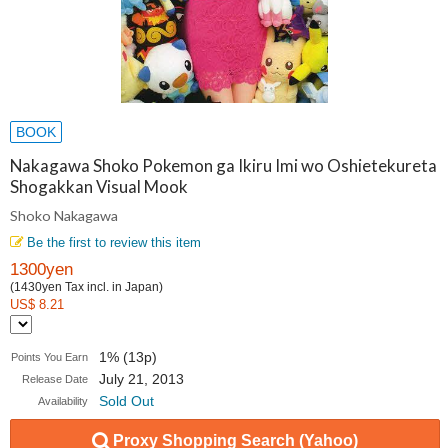
BOOK
Nakagawa Shoko Pokemon ga Ikiru Imi wo Oshietekureta
Shogakkan Visual Mook
Shoko Nakagawa
Be the first to review this item
1300yen
(1430yen Tax incl. in Japan)
US$ 8.21
1% (13p)
Points You Earn
July 21, 2013
Release Date
Sold Out
Availability
Proxy Shopping Search (Yahoo)