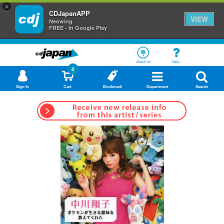
×
CDJapanAPP
VIEW
Neowing
FREE - In Google Play
About Us
Help
0
Sign In
Cart
Bookmark
Department
Search