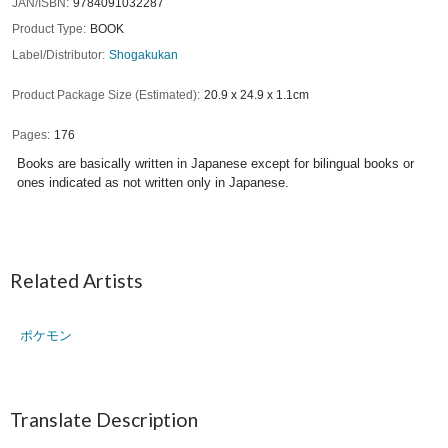
JAN/ISBN
9784091032287
Product Type
BOOK
Label/Distributor
Shogakukan
Product Package Size (Estimated)
20.9 x 24.9 x 1.1cm
Pages
176
Books are basically written in Japanese except for bilingual books or
ones indicated as not written only in Japanese.
Related Artists
ポケモン
Translate Description