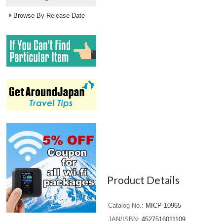
Browse By Release Date
Product Details
Catalog No.
MICP-10965
JAN/ISBN
4527516011109