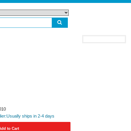
010
lier:Usually ships in 2-4 days
Add to Cart