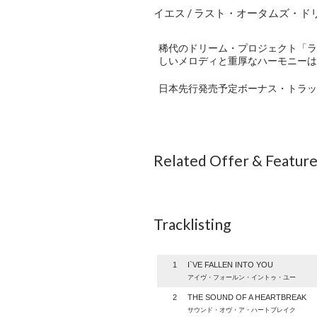
イエス / ラスト・オータムズ・ド
稀代のドリーム・プロジェクト「ラ
しいメロディと重厚なハーモニーは本
日本先行発売予定ボーナス・トラッ
Related Offer & Featur
Tracklisting
1
I`VE FALLEN INTO YOU
アイヴ・フォールン・イントゥ・ユー
2
THE SOUND OF A HEARTBREAK
サウンド・オヴ・ア・ハートブレイク