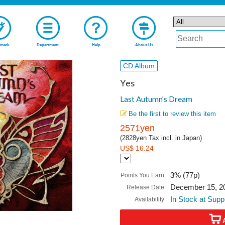
mark
Department
Help
About Us
CD Album
Yes
Last Autumn's Dream
Be the first to review this item
2571yen
(2828yen Tax incl. in Japan)
US$ 16.24
3% (77p)
Points You Earn
December 15, 2
Release Date
In Stock at Supp
Availability