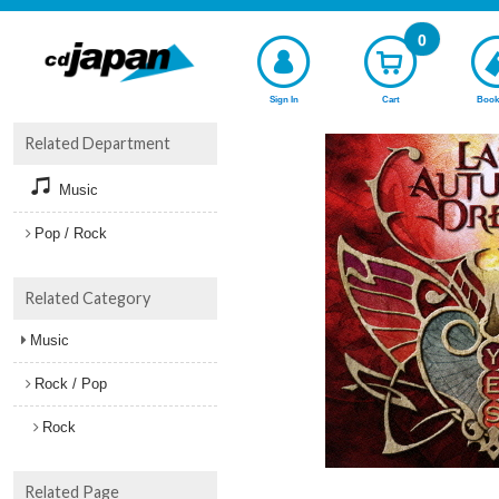
0
Sign In
Cart
Book
Related Department
Music
Pop / Rock
Related Category
Music
Rock / Pop
Rock
Related Page