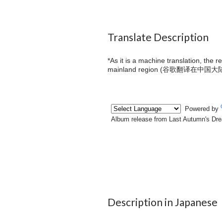
Translate Description
*As it is a machine translation, the 
mainland region (
谷歌翻译在中国大
Description in Japanese