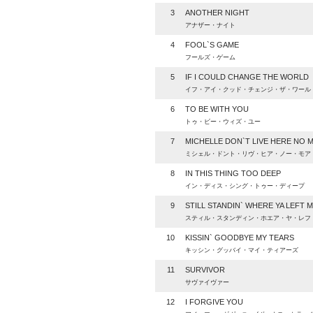
3
ANOTHER NIGHT
アナザー・ナイト
4
FOOL`S GAME
フールズ・ゲーム
5
IF I COULD CHANGE THE WORLD
イフ・アイ・クッド・チェンジ・ザ・ワール
6
TO BE WITH YOU
トゥ・ビー・ウィズ・ユー
7
MICHELLE DON`T LIVE HERE NO 
ミシェル・ドント・リヴ・ヒア・ノー・モア
8
IN THIS THING TOO DEEP
イン・ディス・シング・トゥー・ディープ
9
STILL STANDIN` WHERE YA LEFT 
スティル・スタンディン・ホエア・ヤ・レフ
10
KISSIN` GOODBYE MY TEARS
キッシン・グッバイ・マイ・ティアーズ
11
SURVIVOR
サヴァイヴァー
12
I FORGIVE YOU