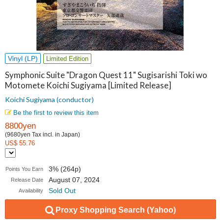
Vinyl (LP)
Limited Edition
Symphonic Suite "Dragon Quest 11" Sugisarishi Toki wo
Motomete Koichi Sugiyama [Limited Release]
Koichi Sugiyama (conductor)
Be the first to review this item
8800yen
(9680yen Tax incl. in Japan)
US$ 55.76
3% (264p)
Points You Earn
August 07, 2024
Release Date
Sold Out
Availability
Proxy Shopping Search (Yahoo)