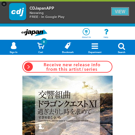
×
CDJapanAPP
VIEW
Neowing
FREE - In Google Play
About Us
Help
0
Sign In
Cart
Bookmark
Department
Search