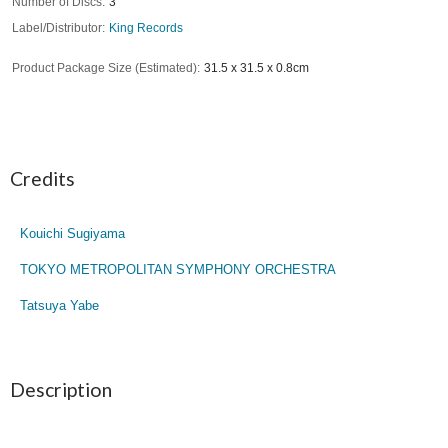
Number of Discs
3
Label/Distributor
King Records
Product Package Size (Estimated)
31.5 x 31.5 x 0.8cm
Credits
Kouichi Sugiyama
TOKYO METROPOLITAN SYMPHONY ORCHESTRA
Tatsuya Yabe
Description