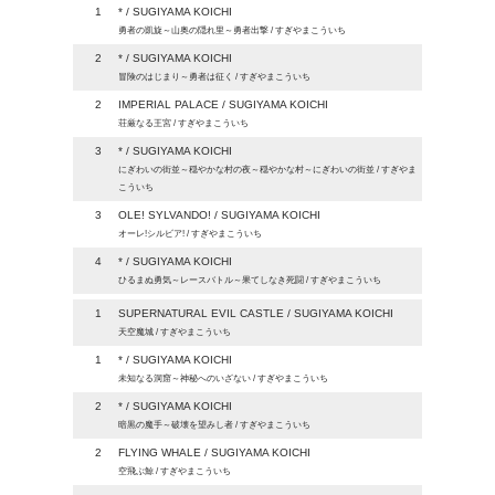
1
* / SUGIYAMA KOICHI
勇者の凱旋～山奥の隠れ里～勇者出撃 / すぎやまこういち
2
* / SUGIYAMA KOICHI
冒険のはじまり～勇者は征く / すぎやまこういち
2
IMPERIAL PALACE / SUGIYAMA KOICHI
荘厳なる王宮 / すぎやまこういち
3
* / SUGIYAMA KOICHI
にぎわいの街並～穏やかな村の夜～穏やかな村～にぎわいの街並 / すぎやま
こういち
3
OLE! SYLVANDO! / SUGIYAMA KOICHI
オーレ!シルビア! / すぎやまこういち
4
* / SUGIYAMA KOICHI
ひるまぬ勇気～レースバトル～果てしなき死闘 / すぎやまこういち
1
SUPERNATURAL EVIL CASTLE / SUGIYAMA KOICHI
天空魔城 / すぎやまこういち
1
* / SUGIYAMA KOICHI
未知なる洞窟～神秘へのいざない / すぎやまこういち
2
* / SUGIYAMA KOICHI
暗黒の魔手～破壊を望みし者 / すぎやまこういち
2
FLYING WHALE / SUGIYAMA KOICHI
空飛ぶ鯨 / すぎやまこういち