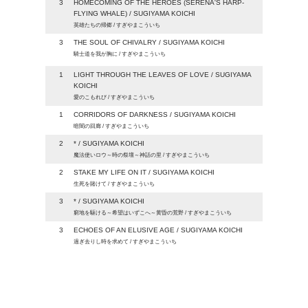
3
HOMECOMING OF THE HEROES (SERENA'S HARP-
FLYING WHALE) / SUGIYAMA KOICHI
英雄たちの帰郷 / すぎやまこういち
3
THE SOUL OF CHIVALRY / SUGIYAMA KOICHI
騎士道を我が胸に / すぎやまこういち
1
LIGHT THROUGH THE LEAVES OF LOVE / SUGIYAMA
KOICHI
愛のこもれび / すぎやまこういち
1
CORRIDORS OF DARKNESS / SUGIYAMA KOICHI
暗闇の回廊 / すぎやまこういち
2
* / SUGIYAMA KOICHI
魔法使いロウ～時の祭壇～神話の里 / すぎやまこういち
2
STAKE MY LIFE ON IT / SUGIYAMA KOICHI
生死を賭けて / すぎやまこういち
3
* / SUGIYAMA KOICHI
窮地を駆ける～希望はいずこへ～黄昏の荒野 / すぎやまこういち
3
ECHOES OF AN ELUSIVE AGE / SUGIYAMA KOICHI
過ぎ去りし時を求めて / すぎやまこういち