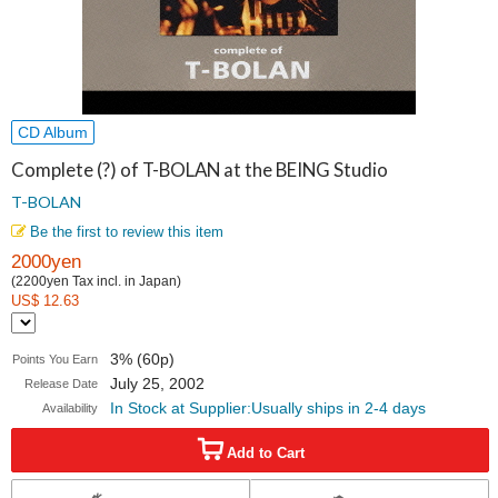
CD Album
Complete (?) of T-BOLAN at the BEING Studio
T-BOLAN
Be the first to review this item
2000yen
(2200yen Tax incl. in Japan)
US$ 12.63
3% (60p)
Points You Earn
July 25, 2002
Release Date
In Stock at Supplier:Usually ships in 2-4 days
Availability
Add to Cart