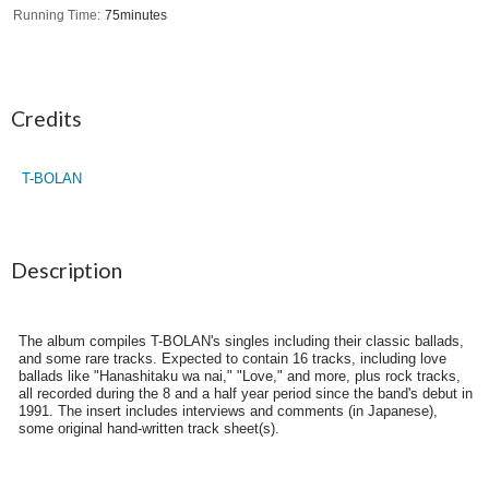
Running Time
75minutes
Credits
T-BOLAN
Description
The album compiles T-BOLAN's singles including their classic ballads,
and some rare tracks. Expected to contain 16 tracks, including love
ballads like "Hanashitaku wa nai," "Love," and more, plus rock tracks,
all recorded during the 8 and a half year period since the band's debut in
1991. The insert includes interviews and comments (in Japanese),
some original hand-written track sheet(s).