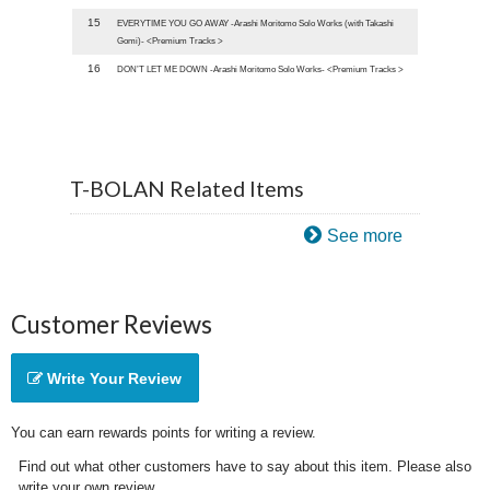
15
EVERYTIME YOU GO AWAY -Arashi Moritomo Solo Works (with Takashi
Gomi)- <Premium Tracks >
16
DON’T LET ME DOWN -Arashi Moritomo Solo Works- <Premium Tracks >
T-BOLAN Related Items
See more
Customer Reviews
Write Your Review
You can earn rewards points for writing a review.
Find out what other customers have to say about this item. Please also
write your own review.