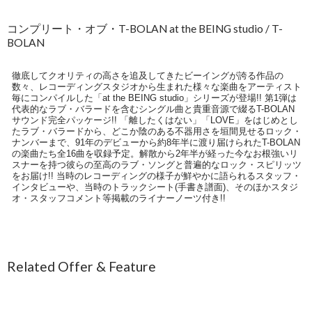
コンプリート・オブ・T-BOLAN at the BEING studio / T-
BOLAN
徹底してクオリティの高さを追及してきたビーイングが誇る作品の
数々、レコーディングスタジオから生まれた様々な楽曲をアーティスト
毎にコンパイルした「at the BEING studio」シリーズが登場!! 第1弾は
代表的なラブ・バラードを含むシングル曲と貴重音源で綴るT-BOLAN
サウンド完全パッケージ!! 「離したくはない」「LOVE」をはじめとし
たラブ・バラードから、どこか陰のある不器用さを垣間見せるロック・
ナンバーまで、91年のデビューから約8年半に渡り届けられたT-BOLAN
の楽曲たち全16曲を収録予定。解散から2年半が経った今なお根強いリ
スナーを持つ彼らの至高のラブ・ソングと普遍的なロック・スピリッツ
をお届け!! 当時のレコーディングの様子が鮮やかに語られるスタッフ・
インタビューや、当時のトラックシート(手書き譜面)、そのほかスタジ
オ・スタッフコメント等掲載のライナーノーツ付き!!
Related Offer & Feature