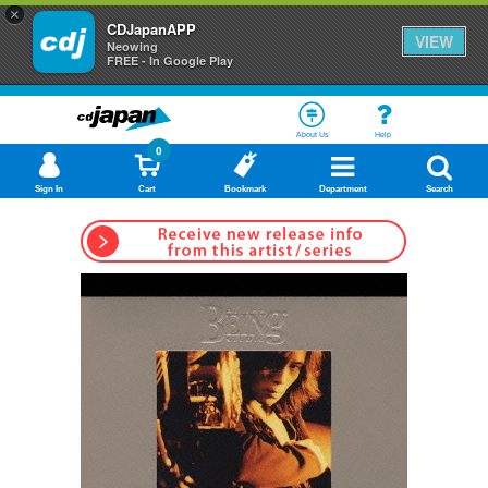
×
CDJapanAPP
VIEW
Neowing
FREE - In Google Play
About Us
Help
0
Sign In
Cart
Bookmark
Department
Search