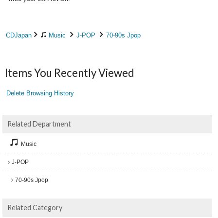
CDJapan
Music
J-POP
70-90s Jpop
Items You Recently Viewed
Delete Browsing History
Related Department
Music
J-POP
70-90s Jpop
Related Category