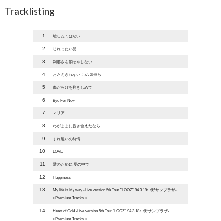
Tracklisting
1
離したくはない
2
じれったい愛
3
刹那さを消せやしない
4
おさえきれない この気持ち
5
傷だらけを抱きしめて
6
Bye For Now
7
マリア
8
わがままに抱き合えたなら
9
すれ違いの純情
10
LOVE
11
愛のために 愛の中で
12
Happiness
13
My life is My way -Live version 5th Tour ”LOOZ” 94.3.19 中野サンプラザ-
<Premium Tracks >
14
Heart of Gold -Live version 5th Tour ”LOOZ” 94.3.18 中野サンプラザ-
<Premium Tracks >