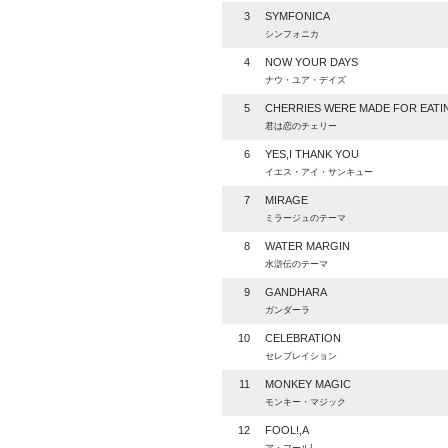
3
SYMFONICA
シンフォニカ
4
NOW YOUR DAYS
ナウ・ユア・デイズ
5
CHERRIES WERE MADE FOR EATI
君は恋のチェリー
6
YES,I THANK YOU
イエス・アイ・サンキュー
7
MIRAGE
ミラージュのテーマ
8
WATER MARGIN
水滸伝のテーマ
9
GANDHARA
ガンダーラ
10
CELEBRATION
セレブレイション
11
MONKEY MAGIC
モンキー・マジック
12
FOOL!,A