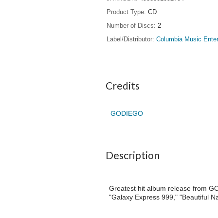
Product Type
CD
Number of Discs
2
Label/Distributor
Columbia Music Ente
Credits
GODIEGO
Description
Greatest hit album release from G
"Galaxy Express 999," "Beautiful N