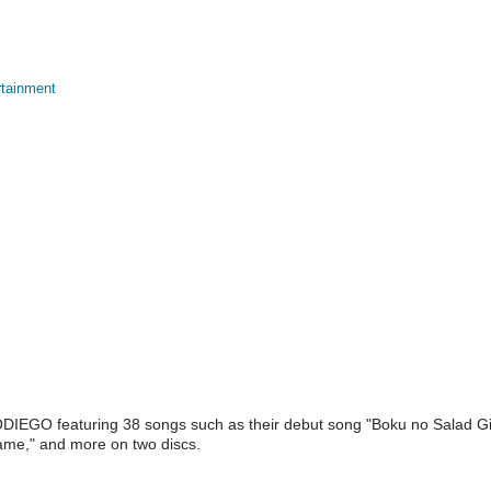
rtainment
ODIEGO featuring 38 songs such as their debut song "Boku no Salad Gi
ame," and more on two discs.