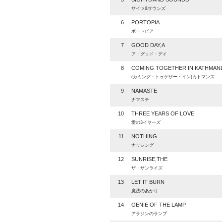
サイツ&サウンズ
6
PORTOPIA
ポートピア
7
GOOD DAY,A
ア・グッド・デイ
8
COMING TOGETHER IN KATHMAN
(カミング・トゥゲザー・イン)カトマンズ
9
NAMASTE
ナマステ
10
THREE YEARS OF LOVE
愛の3イヤーズ
11
NOTHING
ナッシング
12
SUNRISE,THE
ザ・サンライズ
13
LET IT BURN
魔法のあかり
14
GENIE OF THE LAMP
アラジンのランプ