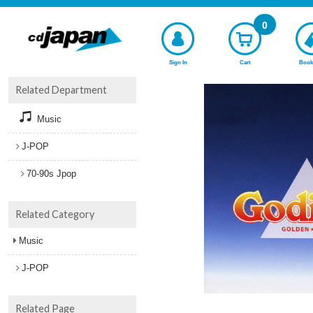
0
Sign In
Cart
Book
Related Department
Music
J-POP
70-90s Jpop
Related Category
Music
J-POP
Related Page