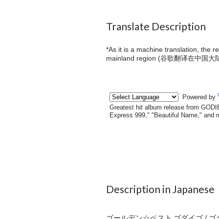
Translate Description
*As it is a machine translation, the 
mainland region (
谷歌翻译在中国大
Description in Japanese
ゴールデン☆ベスト ゴダイゴ / 