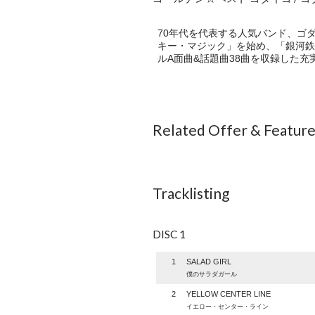
70年代を代表する人気バンド、ゴダ
キー・マジック」を始め、「銀河鉄
ルA面曲&話題曲38曲を収録した充
Related Offer & Featur
Tracklisting
DISC 1
1
SALAD GIRL
僕のサラダガール
2
YELLOW CENTER LINE
イエロー・センター・ライン