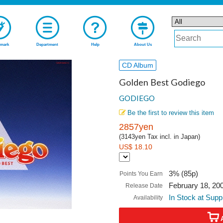
mark
Department
Help
About Us
CD Album
Golden Best Godiego
GODIEGO
Be the first to review this item
2857yen
(3143yen Tax incl. in Japan)
US$ 18.10
3% (85p)
Points You Earn
February 18, 20
Release Date
In Stock at Supp
Availability