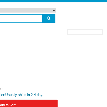
09
lier:Usually ships in 2-4 days
Add to Cart