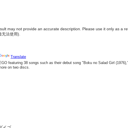
result may not provide an accurate description. Please use it only as a r
陆无法使用
).
ゴダイゴ