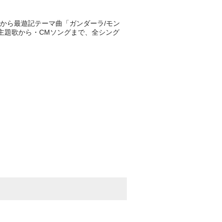
年)から最遊記テーマ曲「ガンダーラ/モン
主題歌から・CMソングまで、全シング