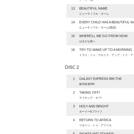
ア・フール!
13
BEAUTIFUL NAME
ビューティフル・ネーム
14
EVERY CHILD HAS A BEAUTIFUL 
ビューティフル・ネーム(英語)
15
WHERE'LL WE GO FROM NOW
はるかな旅へ
16
TRY TO WAKE UP TO A MORNING
トライ・トゥ・ウエイク・アップ・トゥ・ア
DISC 2
1
GALAXY EXPRESS 999,THE
銀河鉄道999
2
TAKING OFF!
テイキング・オフ!
3
HOLY AND BRIGHT
ホーリー&ブライト
4
RETURN TO AFRICA
リターン・トゥ・アフリカ
5
SIGHTS AND SOUNDS