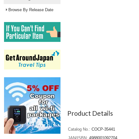
Browse By Release Date
Product Details
Catalog No.
COCP-35441
JAN/ISBN
4988001092704