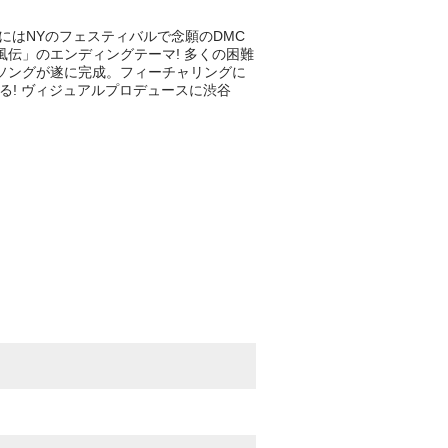
1年にはNYのフェスティバルで念願のDMC
O疾風伝」のエンディングテーマ! 多くの困難
援ソングが遂に完成。フィーチャリングに
なる! ヴィジュアルプロデュースに渋谷