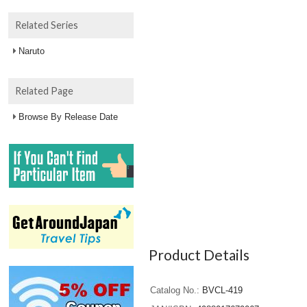
Related Series
Naruto
Related Page
Browse By Release Date
Product Details
Catalog No.
BVCL-419