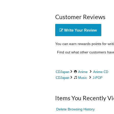
Customer Reviews
Write Your Review
You can earn rewards points for writ
Find out what other customers have 
CDJapan
Anime
Anime CD
CDJapan
Music
J-POP
Items You Recently V
Delete Browsing History