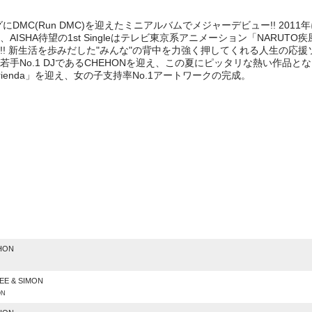
にDMC(Run DMC)を迎えたミニアルバムでメジャーデビュー!! 201
ISHA待望の1st Singleはテレビ東京系アニメーション「NARUT
!! 新生活を歩みだした"みんな"の背中を力強く押してくれる人生の応
手No.1 DJであるCHEHONを迎え、この夏にピッタリな熱い作品と
ienda」を迎え、女の子支持率No.1アートワークの完成。
e
HON
EE & SIMON
ON