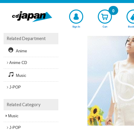
0
Sign In
Cart
Book
Related Department
Anime
Anime CD
Music
J-POP
Related Category
Music
J-POP