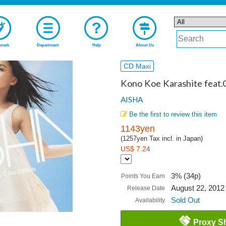
mark
Department
Help
About Us
CD Maxi
Kono Koe Karashite feat
AISHA
Be the first to review this item
1143yen
(1257yen Tax incl. in Japan)
US$ 7.24
3% (34p)
Points You Earn
August 22, 2012
Release Date
Sold Out
Availability
Proxy S