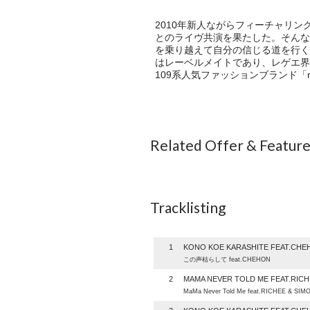
2010年新人ながらフィーチャリング
とのライヴ共演を果たした。そんな、A
を乗り越えて自分の信じる道を行く
はレーベルメイトであり、レゲエ界若
109系人気ファッションブランド「r
Related Offer & Featur
Tracklisting
1
KONO KOE KARASHITE FEAT.CHE
この声枯らして feat.CHEHON
2
MAMA NEVER TOLD ME FEAT.RICH
MaMa Never Told Me feat.RICHEE & SIM