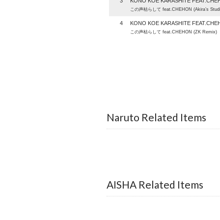
3
KONO KOE KARASHITE FEAT.CHE
この声枯らして feat.CHEHON (Akira’s Studio
4
KONO KOE KARASHITE FEAT.CHE
この声枯らして feat.CHEHON (ZK Remix)
Naruto Related Items
AISHA Related Items