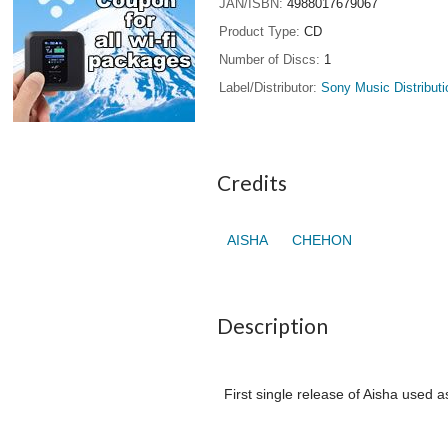
JAN/ISBN
4988017679067
Product Type
CD
Number of Discs
1
Label/Distributor
Sony Music Distributi
Credits
AISHA
CHEHON
Description
First single release of Aisha used 