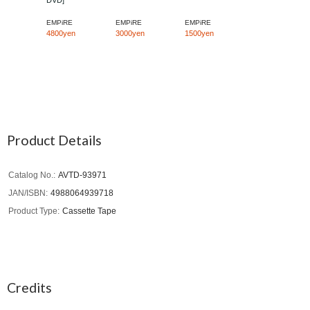
DVD]
EMPiRE
EMPiRE
EMPiRE
4800yen
3000yen
1500yen
Product Details
Catalog No.
AVTD-93971
JAN/ISBN
4988064939718
Product Type
Cassette Tape
Credits