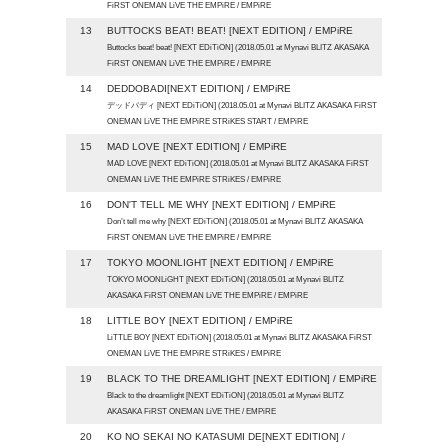
FiRST ONEMAN LiVE THE EMPiRE / EMPiRE
13
BUTTOCKS BEAT! BEAT! [NEXT EDITION] / EMPiRE
Buttocks beat! beat! [NEXT EDiTiON] (2018.05.01 at Mynavi BLITZ AKASAKA
FiRST ONEMAN LiVE THE EMPiRE / EMPiRE
14
DEDDOBADI[NEXT EDITION] / EMPiRE
デッドバディ [NEXT EDiTiON] (2018.05.01 at Mynavi BLITZ AKASAKA FiRST
ONEMAN LiVE THE EMPiRE STRiKES START / EMPiRE
15
MAD LOVE [NEXT EDITION] / EMPiRE
MAD LOVE [NEXT EDiTiON] (2018.05.01 at Mynavi BLITZ AKASAKA FiRST
ONEMAN LiVE THE EMPiRE STRiKES / EMPiRE
16
DON'T TELL ME WHY [NEXT EDITION] / EMPiRE
Don’t tell me why [NEXT EDiTiON] (2018.05.01 at Mynavi BLITZ AKASAKA
FiRST ONEMAN LiVE THE EMPiRE / EMPiRE
17
TOKYO MOONLIGHT [NEXT EDITION] / EMPiRE
TOKYO MOONLiGHT [NEXT EDiTiON] (2018.05.01 at Mynavi BLITZ
AKASAKA FiRST ONEMAN LiVE THE EMPiRE / EMPiRE
18
LITTLE BOY [NEXT EDITION] / EMPiRE
LiTTLE BOY [NEXT EDiTiON] (2018.05.01 at Mynavi BLITZ AKASAKA FiRST
ONEMAN LiVE THE EMPiRE STRiKES / EMPiRE
19
BLACK TO THE DREAMLIGHT [NEXT EDITION] / EMPiRE
Black to the dreamlight [NEXT EDiTiON] (2018.05.01 at Mynavi BLITZ
AKASAKA FiRST ONEMAN LiVE THE / EMPiRE
20
KO NO SEKAI NO KATASUMI DE[NEXT EDITION] /