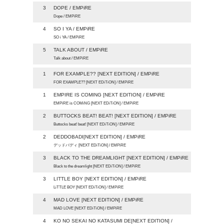
3
DOPE / EMPiRE
Dope / EMPiRE
4
SO I YA / EMPiRE
SO i YA / EMPiRE
5
TALK ABOUT / EMPiRE
Talk about / EMPiRE
1
FOR EXAMPLE?? [NEXT EDITION] / EMPiRE
FOR EXAMPLE?? [NEXT EDiTiON] / EMPiRE
1
EMPIRE IS COMING [NEXT EDITION] / EMPiRE
EMPiRE is COMiNG [NEXT EDiTiON] / EMPiRE
2
BUTTOCKS BEAT! BEAT! [NEXT EDITION] / EMPiRE
Buttocks beat! beat! [NEXT EDiTiON] / EMPiRE
2
DEDDOBADI[NEXT EDITION] / EMPiRE
デッドバディ [NEXT EDiTiON] / EMPiRE
3
BLACK TO THE DREAMLIGHT [NEXT EDITION] / EMPiRE
Black to the dreamlight [NEXT EDiTiON] / EMPiRE
3
LITTLE BOY [NEXT EDITION] / EMPiRE
LiTTLE BOY [NEXT EDiTiON] / EMPiRE
4
MAD LOVE [NEXT EDITION] / EMPiRE
MAD LOVE [NEXT EDiTiON] / EMPiRE
4
KO NO SEKAI NO KATASUMI DE[NEXT EDITION] /