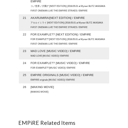
EMPiRE
コノ世界ノ片隅デ [NEXT EDiTiON] (2018.05.01 at Mynavi BLITZ AKASAKA
FiRST ONEMAN LiVE THE EMPiRE STRiKES / EMPiRE
21
AKARUIMIRAI[NEXT EDITION] / EMPiRE
アカルイミライ [NEXT EDiTiON] (2018.05.01 at Mynavi BLITZ AKASAKA
FiRST ONEMAN LiVE THE EMPiRE STRiKES / EMPiRE
22
FOR EXAMPLE?? [NEXT EDITION] / EMPiRE
FOR EXAMPLE?? [NEXT EDiTiON] (2018.05.01 at Mynavi BLITZ AKASAKA
FiRST ONEMAN LiVE THE EMPiRE / EMPiRE
23
MAD LOVE [MUSIC VIDEO] / EMPiRE
MAD LOVE [MUSiC ViDEO] / EMPiRE
24
FOR EXAMPLE?? [MUSIC VIDEO] / EMPiRE
FOR EXAMPLE?? [MUSiC ViDEO] / EMPiRE
25
EMPIRE ORIGINALS [MUSIC VIDEO] / EMPiRE
EMPiRE originals [MUSiC ViDEO] / EMPiRE
26
[MAKING MOVIE]
[MAKiNG MOViE]
EMPiRE Related Items