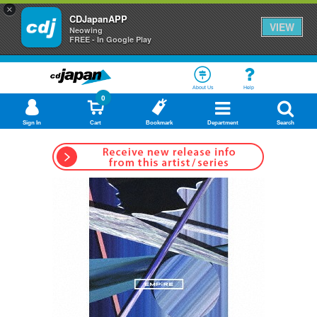
×
CDJapanAPP
VIEW
Neowing
FREE - In Google Play
About Us
Help
0
Sign In
Cart
Bookmark
Department
Search