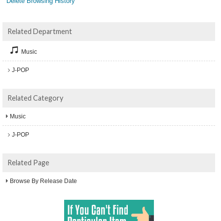
Delete Browsing History
Related Department
Music
J-POP
Related Category
Music
J-POP
Related Page
Browse By Release Date