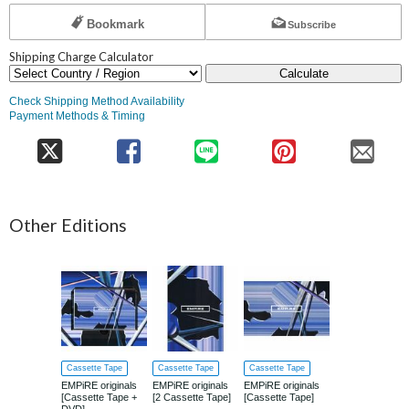
Bookmark
Subscribe
Shipping Charge Calculator
Calculate
Check Shipping Method Availability
Payment Methods & Timing
Other Editions
Cassette Tape
Cassette Tape
Cassette Tape
EMPiRE originals
EMPiRE originals
EMPiRE originals
[Cassette Tape +
[2 Cassette Tape]
[Cassette Tape]