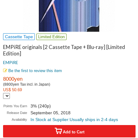
Cassette Tape
Limited Edition
EMPiRE originals [2 Cassette Tape + Blu-ray] [Limited
Edition]
EMPiRE
Be the first to review this item
8000yen
(8800yen Tax incl. in Japan)
US$ 50.69
3% (240p)
Points You Earn
September 05, 2018
Release Date
In Stock at Supplier:Usually ships in 2-4 days
Availability
Add to Cart