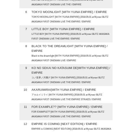
AKASAKA FiRST ONEMAN LiVE THE / EMPiRE
6
TOKYO MOONLIGHT [WITH YUINA EMPIRE] / EMPiRE
TOKYO MOONLiGHT [WiTH YUiNA EMPiRE] (2018.05.01 at Mynavi BLITZ
AKASAKA FiRST ONEMAN LiVE THE EMPiRE / EMPiRE
7
LITTLE BOY [WITH YUINA EMPIRE] / EMPiRE
LiTTLE BOY [WiTH YUiNA EMPiRE] (2018.05.01 at Mynavi BLITZ AKASAKA
FiRST ONEMAN LiVE THE EMPiRE / EMPiRE
8
BLACK TO THE DREAMLIGHT [WITH YUINA EMPIRE] /
EMPiRE
Black to the dreamlight [WiTH YUiNA EMPiRE] (2018.05.01 at Mynavi BLITZ
AKASAKA FiRST ONEMAN LiVE / EMPiRE
9
KO NO SEKAI NO KATASUMI DE[WITH YUINA EMPIRE] /
EMPiRE
コノ世界ノ片隅デ [WiTH YUiNA EMPiRE] (2018.05.01 at Mynavi BLITZ
AKASAKA FiRST ONEMAN LiVE THE EMPiRE / EMPiRE
10
AKARUIMIRAI[WITH YUINA EMPIRE] / EMPiRE
アカルイミライ [WiTH YUiNA EMPiRE] (2018.05.01 at Mynavi BLITZ
AKASAKA FiRST ONEMAN LiVE THE EMPiRE STRiKES / EMPiRE
11
FOR EXAMPLE?? [WITH YUINA EMPIRE] / EMPiRE
FOR EXAMPLE?? [WiTH YUiNA EMPiRE] (2018.05.01 at Mynavi BLITZ
AKASAKA FiRST ONEMAN LiVE THE EMPiRE / EMPiRE
12
EMPIRE IS COMING [NEXT EDITION] / EMPiRE
EMPiRE is COMiNG [NEXT EDiTiON] (2018.05.01 at Mynavi BLITZ AKASAKA