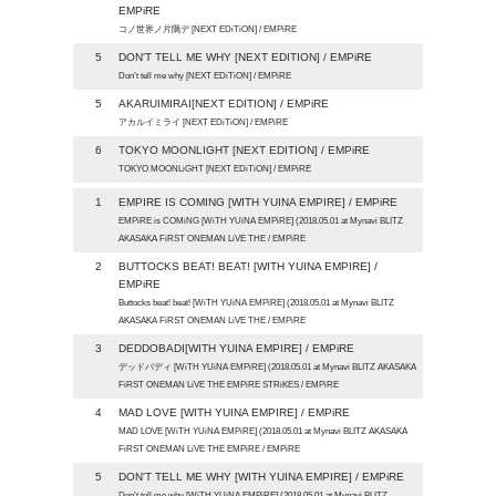
EMPiRE
コノ世界ノ片隅デ [NEXT EDiTiON] / EMPiRE
5
DON'T TELL ME WHY [NEXT EDITION] / EMPiRE
Don’t tell me why [NEXT EDiTiON] / EMPiRE
5
AKARUIMIRAI[NEXT EDITION] / EMPiRE
アカルイミライ [NEXT EDiTiON] / EMPiRE
6
TOKYO MOONLIGHT [NEXT EDITION] / EMPiRE
TOKYO MOONLiGHT [NEXT EDiTiON] / EMPiRE
1
EMPIRE IS COMING [WITH YUINA EMPIRE] / EMPiRE
EMPiRE is COMiNG [WiTH YUiNA EMPiRE] (2018.05.01 at Mynavi BLITZ
AKASAKA FiRST ONEMAN LiVE THE / EMPiRE
2
BUTTOCKS BEAT! BEAT! [WITH YUINA EMPIRE] /
EMPiRE
Buttocks beat! beat! [WiTH YUiNA EMPiRE] (2018.05.01 at Mynavi BLITZ
AKASAKA FiRST ONEMAN LiVE THE / EMPiRE
3
DEDDOBADI[WITH YUINA EMPIRE] / EMPiRE
デッドバディ [WiTH YUiNA EMPiRE] (2018.05.01 at Mynavi BLITZ AKASAKA
FiRST ONEMAN LiVE THE EMPiRE STRiKES / EMPiRE
4
MAD LOVE [WITH YUINA EMPIRE] / EMPiRE
MAD LOVE [WiTH YUiNA EMPiRE] (2018.05.01 at Mynavi BLITZ AKASAKA
FiRST ONEMAN LiVE THE EMPiRE / EMPiRE
5
DON'T TELL ME WHY [WITH YUINA EMPIRE] / EMPiRE
Don’t tell me why [WiTH YUiNA EMPiRE] (2018.05.01 at Mynavi BLITZ