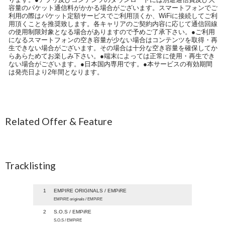
容量のパケット通信料がかかる場合がございます。スマートフォンでご
利用の際はパケット定額サービスでご利用頂くか、WiFiに接続してご利
用頂くことを推奨致します。各キャリアのご契約内容に応じて通信回線
の使用制限対象となる場合がありますので予めご了承下さい。●ご利用
になるスマートフォンの空き容量が少ない場合はコンテンツを取得・再
生できない場合がございます。その場合は十分な空き容量を確保してか
らあらためてお楽しみ下さい。●端末によっては正常に使用・再生でき
ない場合がございます。●日本国内専用です。●本サービスの有効期間
は発売日より2年間となります。
Related Offer & Feature
Tracklisting
1
EMPIRE ORIGINALS / EMPiRE
EMPiRE originals / EMPiRE
2
S.O.S / EMPiRE
S.O.S / EMPiRE