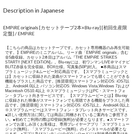
Description in Japanese
EMPiRE originals [カセットテープ2本+Blu-ray] [初回生産限
定盤] / EMPiRE
【こちらの商品はカセットテープです。カセット専用機器のみ再生可能
です。】EMPiREのミニアルバム。リード曲「EMPiRE originals」含む
全5曲収録。カセット2本目はアルバム『THE EMPiRE STRiKES
START!! [NEXT EDiTiON]』。Blu-rayには、初ワンマンLIVE＠マイナビ
BLITZ赤坂を完全収録。BOX仕様。写真集(50P)封入。 ■本商品はスマ
プラミュージック&ムービー対応商品です。【スマプラミュージックと
は】カセットに収録された楽曲がスマートフォンでも聴くことができる
機能をプラスした商品です。[推奨環境]スマートフォン対応OS: iOS7以
上、Android4.0以上 パソコン対応OS: Windows Vista,Windows 7および
Macintosh OS10.4以上 ※スマプラミュージックはPC・スマートフォ
ン・タブレット向きサービスです。 【スマプラムービーとは】Blu-ray
に収録された映像がスマートフォンでも視聴できる機能をプラスした商
品です。[推奨環境] スマートフォン対応OS: iOS7以上、Android4.0以上
※スマプラムービーはスマートフォン・タブレット向きサービスです。
●詳しい使用方法に関しては商品に同梱されているご案内をご参照下さ
い。●初めてご利用の際はID登録(無料)が必要となります。●スマートフ
ォンでお楽しみ頂くお客様は、専用プレイヤーアプリ「スマプラミュー
ジック(無料)」「スマプラムービー(無料)」のインストールが必要とな
ります。●アプリ及びコンテンツのダウンロードには別途通信費及び大