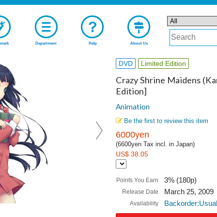
mark
Department
Help
About Us
DVD
Limited Edition
Crazy Shrine Maidens (Kan
Edition]
Animation
Be the first to review this item
6000yen
(6600yen Tax incl. in Japan)
US$ 38.05
3% (180p)
Points You Earn
March 25, 2009
Release Date
Backorder:Usual
Availability