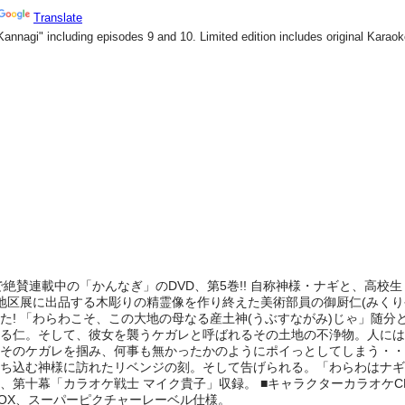
REXで絶賛連載中の「かんなぎ」のDVD、第5巻!! 自称神様・ナギと、
―地区展に出品する木彫りの精霊像を作り終えた美術部員の御厨仁(みく
た! 「わらわこそ、この大地の母なる産土神(うぶすながみ)じゃ」随
る仁。そして、彼女を襲うケガレと呼ばれるその土地の不浄物。人には
そのケガレを掴み、何事も無かったかのようにポイっとしてしまう・・・
ち込む神様に訪れたリベンジの刻。そして告げられる。「わらわはナギ
、第十幕「カラオケ戦士 マイク貴子」収録。 ■キャラクターカラオケ
BOX、スーパーピクチャーレーベル仕様。