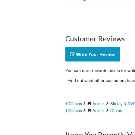
Customer Reviews
Write Your Review
You can earn rewards points for writ
Find out what other customers have 
CDJapan
Anime
Blu-ray & DV
CDJapan
Anime
Otome
Items You Recently V