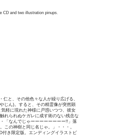
高校生・仁と、その他色々な人が繰り広げる、
りやじん)。すると、その精霊像が突然顕
分と気軽に現れた神様に戸惑いつつ、彼女
触れられぬケガレに成す術のない残念な
「なんでじゃーーーーーーーー!!」落
。この神樹と同じ名じゃ。」・・・。
CD付き限定版。エンディングイラストピ