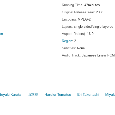
Running Time
47minutes
Original Release Year
2008
Encoding
MPEG-2
Layers
single-sided/single-layered
on
Aspect Ratio(s)
16:9
Region
2
Subtitles
None
Audio Track
Japanese Linear PCM
deyuki Kurata
山本寛
Haruka Tomatsu
Eri Takenashi
Miyuk