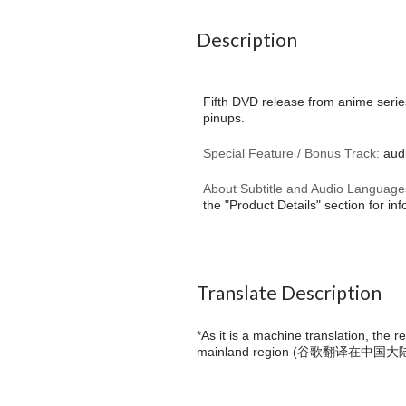
Description
Fifth DVD release from anime series
pinups.
Special Feature / Bonus Track:
audi
About Subtitle and Audio Language
the "Product Details" section for in
Translate Description
*As it is a machine translation, the 
mainland region (
谷歌翻译在中国大