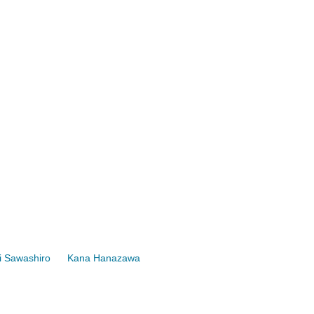
i Sawashiro
Kana Hanazawa