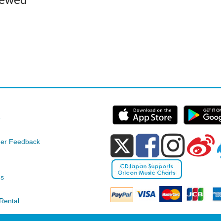
e
er Feedback
ds
Rental