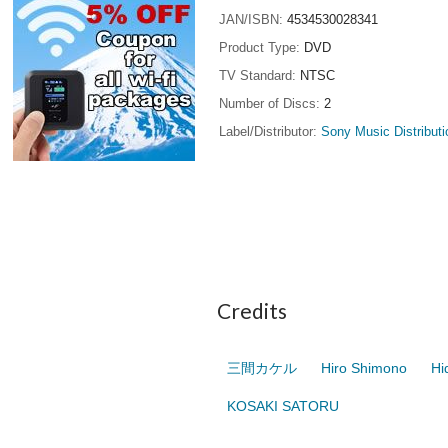
JAN/ISBN
4534530028341
Product Type
DVD
TV Standard
NTSC
Number of Discs
2
Label/Distributor
Sony Music Distributi
Credits
三間カケル
Hiro Shimono
Hi
KOSAKI SATORU