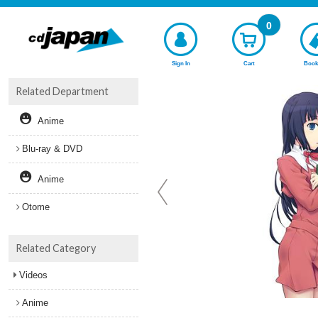
0
Sign In
Cart
Book
Related Department
Anime
Blu-ray & DVD
Anime
Otome
Related Category
Videos
Anime