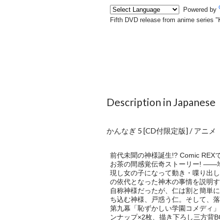
Description in Japanese
かんなぎ 5 [CD付限定版] / アニメ
前代未聞の神様誕生!? Comic 
お茶の間感覚伝奇ストーリー! ―
現し女の子になって動き・喋り出し
の依代となった神木の事情を説明す
自称神様だったが、仁は割と簡単に
ち込む神様、戸惑う仁。そして、落
第九幕「恥ずかしい学園コメディ」
ンナップ×2枚、描き下ろし三方背