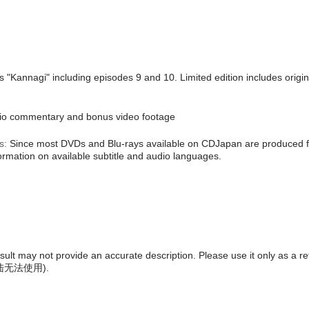
 "Kannagi" including episodes 9 and 10. Limited edition includes origin
o commentary and bonus video footage
s:
Since most DVDs and Blu-rays available on CDJapan are produced fo
formation on available subtitle and audio languages.
result may not provide an accurate description. Please use it only as a r
陆无法使用
).