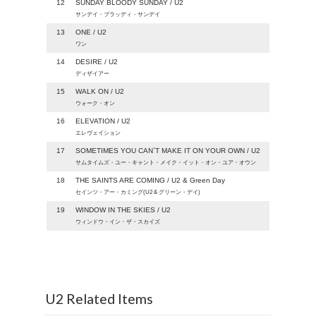
12
SUNDAY BLOODY SUNDAY / U2
サンデイ・ブラッディ・サンデイ
13
ONE / U2
ワン
14
DESIRE / U2
ディザイアー
15
WALK ON / U2
ウォーク・オン
16
ELEVATION / U2
エレヴェイション
17
SOMETIMES YOU CAN`T MAKE IT ON YOUR OWN / U2
サムタイムズ・ユー・キャント・メイク・イット・オン・ユア・オウン
18
THE SAINTS ARE COMING / U2 & Green Day
セインツ・アー・カミング(U2 & グリーン・デイ)
19
WINDOW IN THE SKIES / U2
ウィンドウ・イン・ザ・スカイズ
U2 Related Items