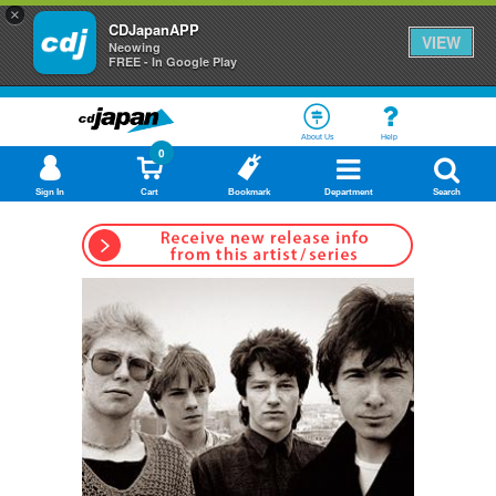
×
CDJapanAPP
VIEW
Neowing
FREE - In Google Play
About Us
Help
0
Sign In
Cart
Bookmark
Department
Search