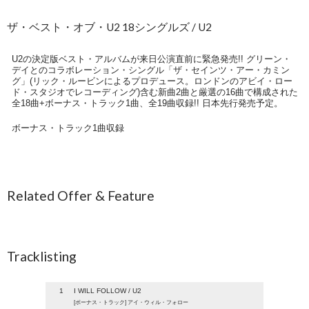
ザ・ベスト・オブ・U2 18シングルズ / U2
U2の決定版ベスト・アルバムが来日公演直前に緊急発売!! グリーン・
デイとのコラボレーション・シングル「ザ・セインツ・アー・カミン
グ」(リック・ルービンによるプロデュース。ロンドンのアビイ・ロー
ド・スタジオでレコーディング)含む新曲2曲と厳選の16曲で構成された
全18曲+ボーナス・トラック1曲、全19曲収録!! 日本先行発売予定。
ボーナス・トラック1曲収録
Related Offer & Feature
Tracklisting
1
I WILL FOLLOW / U2
[ボーナス・トラック] アイ・ウィル・フォロー