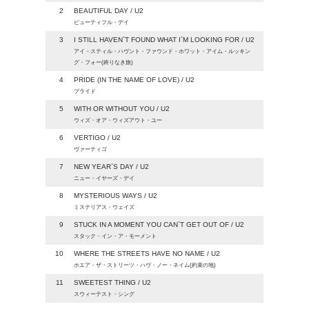
2
BEAUTIFUL DAY / U2
ビューティフル・デイ
3
I STILL HAVEN`T FOUND WHAT I`M LOOKING FOR / U2
アイ・スティル・ハヴント・ファウンド・ホワット・アイム・ルッキン
グ・フォー(終りなき旅)
4
PRIDE (IN THE NAME OF LOVE) / U2
プライド
5
WITH OR WITHOUT YOU / U2
ウィズ・オア・ウィズアウト・ユー
6
VERTIGO / U2
ヴァーティゴ
7
NEW YEAR`S DAY / U2
ニュー・イヤーズ・デイ
8
MYSTERIOUS WAYS / U2
ミステリアス・ウェイズ
9
STUCK IN A MOMENT YOU CAN`T GET OUT OF / U2
スタック・イン・ア・モーメント
10
WHERE THE STREETS HAVE NO NAME / U2
ホエア・ザ・ストリーツ・ハヴ・ノー・ネイム(約束の地)
11
SWEETEST THING / U2
スウィーテスト・シング