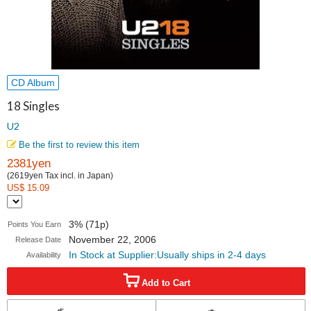
CD Album
18 Singles
U2
Be the first to review this item
2381yen
(2619yen Tax incl. in Japan)
US$ 15.09
3% (71p)
Points You Earn
November 22, 2006
Release Date
In Stock at Supplier:Usually ships in 2-4 days
Availability
Add to Cart