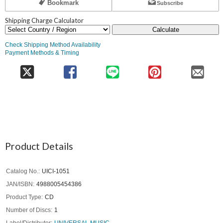
Bookmark
Subscribe
Shipping Charge Calculator
Calculate
Check Shipping Method Availability
Payment Methods & Timing
Product Details
Catalog No.
UICI-1051
JAN/ISBN
4988005454386
Product Type
CD
Number of Discs
1
Label/Distributor
UNIVERSAL MUSIC