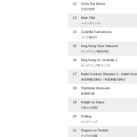
12
Uchu Dai Senso
宇宙大戦争
13
Main Title
メインタイトル
14
Godzilla Fukkatsusu
ゴジラ復活す
15
King Kong Yuso Sakusen
キングコング輸送作戦
16
King Kong vs. Godzilla 1
キングコング対ゴジラ1
17
Kaitei Gunkan Shiunten 1 - Kaitei Gu
海底軍艦試運転1～海底軍艦試運転2
18
Teishintai Shutsudo
挺身隊出動
19
Kobijin no Kaiso
小美人の回想
20
Ending
エンディング
21
Dogora no Tenteki
ドゴラの天敵