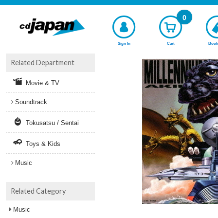
0
Sign In
Cart
Book
Related Department
Movie & TV
Soundtrack
Tokusatsu / Sentai
Toys & Kids
Music
Related Category
Music