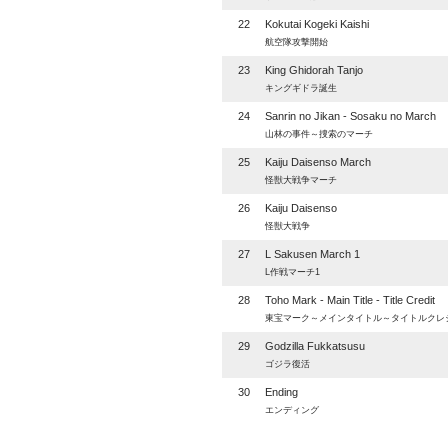
22
Kokutai Kogeki Kaishi
航空隊攻撃開始
23
King Ghidorah Tanjo
キングギドラ誕生
24
Sanrin no Jikan - Sosaku no March
山林の事件～捜索のマーチ
25
Kaiju Daisenso March
怪獣大戦争マーチ
26
Kaiju Daisenso
怪獣大戦争
27
L Sakusen March 1
L作戦マーチ1
28
Toho Mark - Main Title - Title Credit
東宝マーク～メインタイトル～タイトルクレ
29
Godzilla Fukkatsusu
ゴジラ復活
30
Ending
エンディング