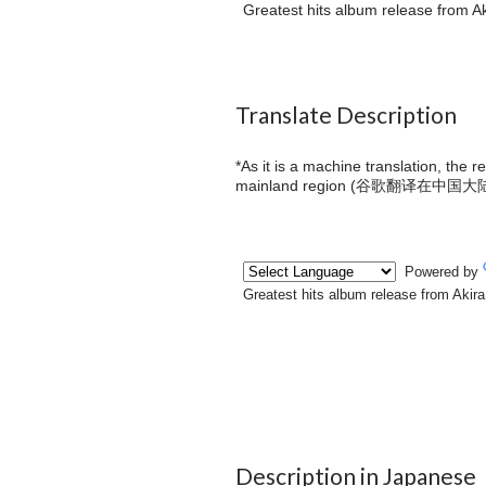
Greatest hits album release from Ak
Translate Description
*As it is a machine translation, the 
mainland region (
谷歌翻译在中国大
Description in Japanese