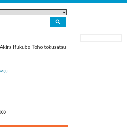
Akira Ifukube Toho tokusatsu
ws(
1
)
000