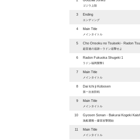
2
Godzilla Joriku
ゴジラ上陸
3
Ending
エンディング
4
Main Title
メインタイトル
5
Cho Onsoku no Tsuiseki - Radon Tsu
超音速の追跡～ラドン追撃せよ
6
Radon Fukuoka Shugeki 1
ラドン福岡襲撃1
7
Main Title
メインタイトル
8
Dai Ichi ji Kobosen
第一次攻防戦
9
Main Title
メインタイトル
10
Gyosen Sonan - Bakurai Kogeki Kaish
漁船遭難～爆雷攻撃開始
11
Main Title
メインタイトル