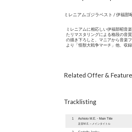
ミレニアムゴジラベスト / 伊福部
ミレニアムに相応しい伊福部昭音楽
たリマスタリングによる格段の音質
の描き下ろしと、マニアから音楽フ
より「怪獣大戦争マーチ」他、収録
Related Offer & Featur
Tracklisting
1
Ashioto M.E. - Main Title
足音M.E.～メインタイトル