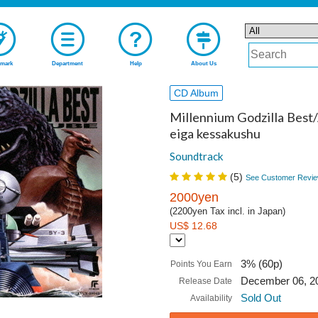
mark
Department
Help
About Us
CD Album
Millennium Godzilla Best/
eiga kessakushu
Soundtrack
(
5
)
See Customer Revie
2000yen
(2200yen Tax incl. in Japan)
US$ 12.68
3% (60p)
Points You Earn
December 06, 2
Release Date
Sold Out
Availability