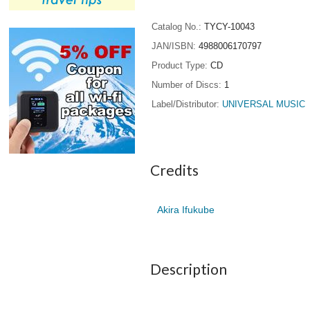
Catalog No.
TYCY-10043
JAN/ISBN
4988006170797
Product Type
CD
Number of Discs
1
Label/Distributor
UNIVERSAL MUSIC
Credits
Akira Ifukube
Description