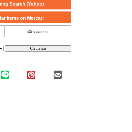
ing Search (Yahoo)
ar Items on Mercari
Subscribe
Calculate