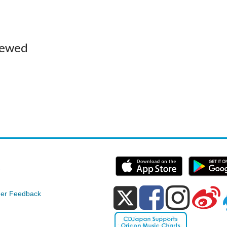
iewed
e
er Feedback