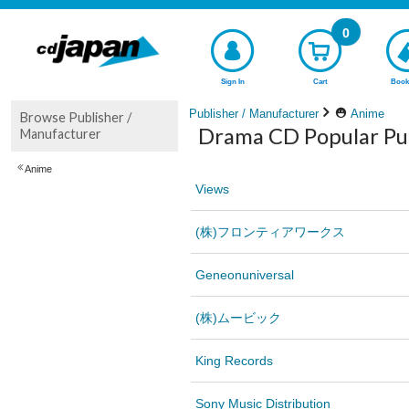
0
Sign In
Cart
Book
Publisher / Manufacturer
Anime
Browse Publisher /
Drama CD Popular Pub
Manufacturer
Anime
Views
(株)フロンティアワークス
Geneonuniversal
(株)ムービック
King Records
Sony Music Distribution