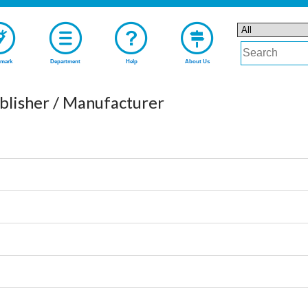
mark
Department
Help
About Us
lisher / Manufacturer