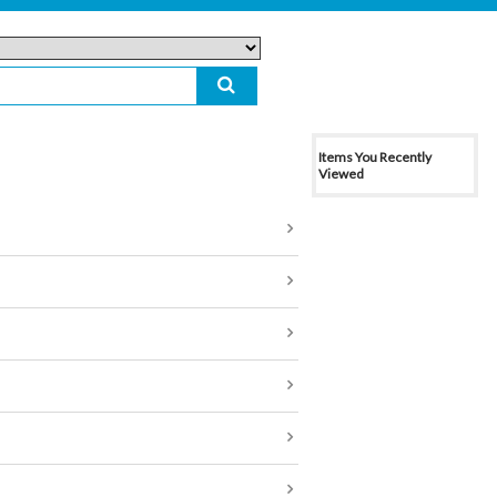
Items You Recently
Viewed