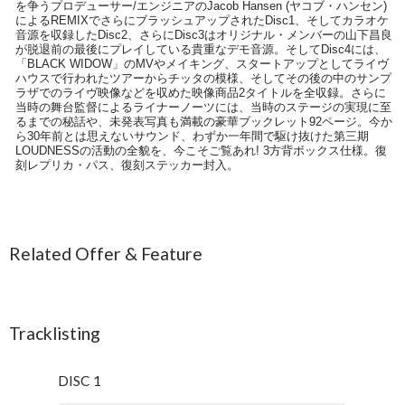
を争うプロデューサー/エンジニアのJacob Hansen (ヤコブ・ハンセン)
によるREMIXでさらにブラッシュアップされたDisc1、そしてカラオケ
音源を収録したDisc2、さらにDisc3はオリジナル・メンバーの山下昌良
が脱退前の最後にプレイしている貴重なデモ音源。そしてDisc4には、
「BLACK WIDOW」のMVやメイキング、スタートアップとしてライヴ
ハウスで行われたツアーからチッタの模様、そしてその後の中のサンプ
ラザでのライヴ映像などを収めた映像商品2タイトルを全収録。さらに
当時の舞台監督によるライナーノーツには、当時のステージの実現に至
るまでの秘話や、未発表写真も満載の豪華ブックレット92ページ。今か
ら30年前とは思えないサウンド、わずか一年間で駆け抜けた第三期
LOUDNESSの活動の全貌を、今こそご覧あれ! 3方背ボックス仕様。復
刻レプリカ・パス、復刻ステッカー封入。
Related Offer & Feature
Tracklisting
DISC 1