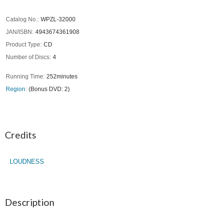
Catalog No.
WPZL-32000
JAN/ISBN
4943674361908
Product Type
CD
Number of Discs
4
Running Time
252minutes
Region
(Bonus DVD: 2)
Credits
LOUDNESS
Description