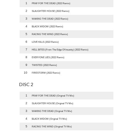
1
PRAY FOR THE DEAD (2022 Remix)
2
SLAUGHTER HOUSE (2022 Remix)
3
WAKING THE DEAD (2022 Remix)
4
BLACK WIDOW (2022 Remix)
5
RACING THE WIND (2022 Remix)
6
LOVE KILLS (2022 Remix)
7
HELL BITES (From The Edge Of Insanity) (2022 Remix)
8
EVERYONE LIES (2022 Remix)
9
TWISTED (2022 Remix)
10
FIRESTORM (2022 Remix)
DISC 2
1
PRAY FOR THE DEAD (Original TV Mix)
2
SLAUGHTER HOUSE (Original TV Mix)
3
WAKING THE DEAD (Original TV Mix)
4
BLACK WIDOW (Original TV Mix)
5
RACING THE WIND (Original TV Mix)