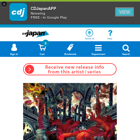
×
CDJapanAPP
VIEW
Neowing
FREE - In Google Play
About Us
Help
0
Sign In
Cart
Bookmark
Department
Search