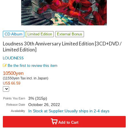
CD Album
Limited Edition
External Bonus
Loudness 30th Anniversary Limited Edition [3CD+DVD /
Limited Edition]
LOUDNESS
Be the first to review this item
10500yen
(11550yen Tax incl. in Japan)
US$ 66.59
3% (315p)
Points You Earn
October 26, 2022
Release Date
In Stock at Supplier:Usually ships in 2-4 days
Availability
Add to Cart