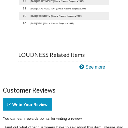
17
[DVD] CRAZY NIGHT (Live at Nakano Sunplaza 1992)
18
[DVD] CRAZY DOCTOR (Live at Nakano Sunplaza 1992)
19
[DVD] FIRESTORM (Live at Nakano Sunplaza 1992)
20
[DVD] S.D.I. (Live at Nakano Sunplaza 1992)
LOUDNESS Related Items
See more
Customer Reviews
Write Your Review
You can earn rewards points for writing a review.
Find out what other customers have to say about this item. Please also