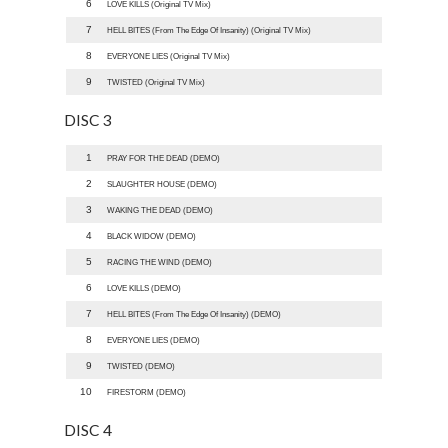
6
LOVE KILLS (Original TV Mix)
7
HELL BITES (From The Edge Of Insanity) (Original TV Mix)
8
EVERYONE LIES (Original TV Mix)
9
TWISTED (Original TV Mix)
DISC 3
1
PRAY FOR THE DEAD (DEMO)
2
SLAUGHTER HOUSE (DEMO)
3
WAKING THE DEAD (DEMO)
4
BLACK WIDOW (DEMO)
5
RACING THE WIND (DEMO)
6
LOVE KILLS (DEMO)
7
HELL BITES (From The Edge Of Insanity) (DEMO)
8
EVERYONE LIES (DEMO)
9
TWISTED (DEMO)
10
FIRESTORM (DEMO)
DISC 4