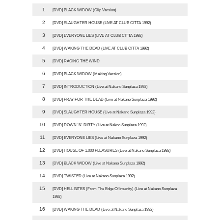
1
[DVD] BLACK WIDOW (Clip Version)
2
[DVD] SLAUGHTER HOUSE (LIVE AT CLUB CITTA 1992)
3
[DVD] EVERYONE LIES (LIVE AT CLUB CITTA 1992)
4
[DVD] WAKING THE DEAD (LIVE AT CLUB CITTA 1992)
5
[DVD] RACING THE WIND
6
[DVD] BLACK WIDOW (Making Version)
7
[DVD] INTRODUCTION (Live at Nakano Sunplaza 1992)
8
[DVD] PRAY FOR THE DEAD (Live at Nakano Sunplaza 1992)
9
[DVD] SLAUGHTER HOUSE (Live at Nakano Sunplaza 1992)
10
[DVD] DOWN 'N' DIRTY (Live at Nakno Sunplaza 1992)
11
[DVD] EVERYONE LIES (Live at Nakano Sunplaza 1992)
12
[DVD] HOUSE OF 1,000 PLEASURES (Live at Nakano Sunplaza 1992)
13
[DVD] BLACK WIDOW (Live at Nakano Sunplaza 1992)
14
[DVD] TWISTED (Live at Nakano Sunplaza 1992)
15
[DVD] HELL BITES (From The Edge Of Insanity) (Live at Nakano Sunplaza
1992)
16
[DVD] WAKING THE DEAD (Live at Nakano Sunplaza 1992)