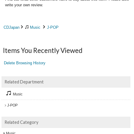
write your own review.
CDJapan
Music
J-POP
Items You Recently Viewed
Delete Browsing History
Related Department
Music
J-POP
Related Category
Music