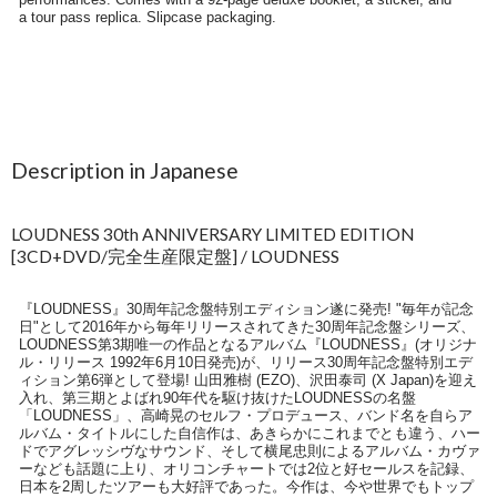
Description in Japanese
LOUDNESS 30th ANNIVERSARY LIMITED EDITION
[3CD+DVD/完全生産限定盤] / LOUDNESS
『LOUDNESS』30周年記念盤特別エディション遂に発売! "毎年が記念
日"として2016年から毎年リリースされてきた30周年記念盤シリーズ、
LOUDNESS第3期唯一の作品となるアルバム『LOUDNESS』(オリジナ
ル・リリース 1992年6月10日発売)が、リリース30周年記念盤特別エデ
ィション第6弾として登場! 山田雅樹 (EZO)、沢田泰司 (X Japan)を迎え
入れ、第三期とよばれ90年代を駆け抜けたLOUDNESSの名盤
「LOUDNESS」、高崎晃のセルフ・プロデュース、バンド名を自らア
ルバム・タイトルにした自信作は、あきらかにこれまでとも違う、ハー
ドでアグレッシヴなサウンド、そして横尾忠則によるアルバム・カヴァ
ーなども話題に上り、オリコンチャートでは2位と好セールスを記録、
日本を2周したツアーも大好評であった。今作は、今や世界でもトップ