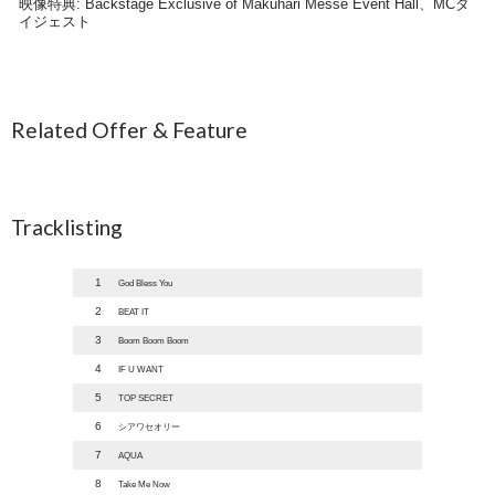
映像特典: Backstage Exclusive of Makuhari Messe Event Hall、MCダ
イジェスト
Related Offer & Feature
Tracklisting
1
God Bless You
2
BEAT IT
3
Boom Boom Boom
4
IF U WANT
5
TOP SECRET
6
シアワセオリー
7
AQUA
8
Take Me Now