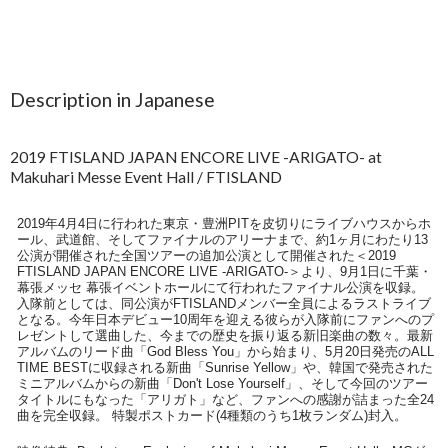
Description in Japanese
2019 FTISLAND JAPAN ENCORE LIVE -ARIGATO- at
Makuhari Messe Event Hall / FTISLAND
2019年4月4日に行われた東京・豊洲PITを皮切りにライブハウスからホ
ール、武道館、そしてファイナルのアリーナまで、約1ヶ月にわたり13
公演が開催された全国ツアーの追加公演として開催された＜2019
FTISLAND JAPAN ENCORE LIVE -ARIGATO-＞より、9月1日に千葉・
幕張メッセ 幕張イベントホールにて行われたファイナル公演を収録。
入隊前としては、同公演がFTISLANDメンバー全員によるラストライブ
となる。今年日本デビュー10周年を迎える彼らが入隊前にファンへのプ
レゼントして選曲した、今までの歴史を振り返る新旧楽曲の数々。最新
アルバムのリード曲「God Bless You」から始まり、5月20日発売のALL
TIME BESTに収録される新曲「Sunrise Yellow」や、韓国で発売された
ミニアルバムからの新曲「Don't Lose Yourself」、そして今回のツアー
タイトルにもなった「アリガト」など、ファンへの感謝が詰まった全24
曲を完全収録。 特製ポストカード(4種類のうち1枚ランダム)封入。