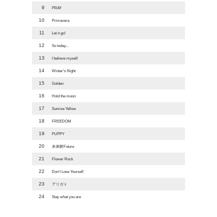
9
PRAY
10
Primavera
11
Let it go!
12
So today...
13
I believe myself
14
Winter's Night
15
Golden
16
Hold the moon
17
Sunrise Yellow
18
FREEDOM
19
PUPPY
20
未体験Future
21
Flower Rock
22
Don't Lose Yourself
23
アリガト
24
Stay what you are