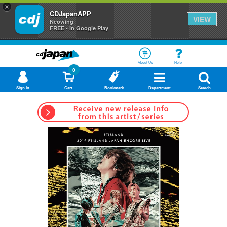
×
CDJapanAPP
VIEW
Neowing
FREE - In Google Play
About Us
Help
0
Sign In
Cart
Bookmark
Department
Search