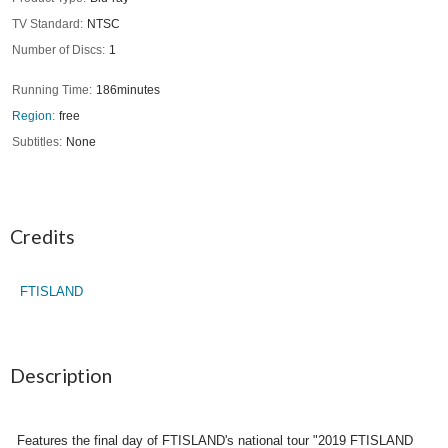
TV Standard
NTSC
Number of Discs
1
Running Time
186minutes
Region
free
Subtitles
None
Credits
FTISLAND
Description
Features the final day of FTISLAND's national tour "2019 FTISLAND