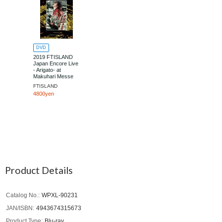
DVD
2019 FTISLAND
Japan Encore Live
- Arigato- at
Makuhari Messe
Event Hall
FTISLAND
4800yen
Product Details
Catalog No.
WPXL-90231
JAN/ISBN
4943674315673
Product Type
Blu-ray