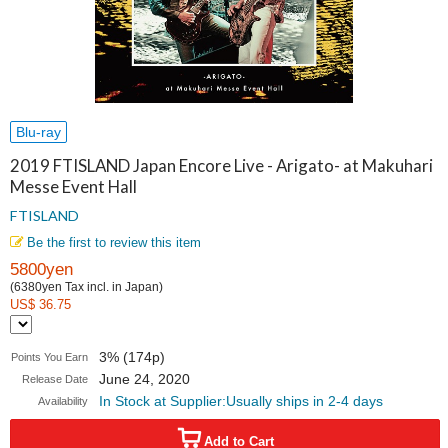
Blu-ray
2019 FTISLAND Japan Encore Live - Arigato- at Makuhari
Messe Event Hall
FTISLAND
Be the first to review this item
5800yen
(6380yen Tax incl. in Japan)
US$ 36.75
3% (174p)
Points You Earn
June 24, 2020
Release Date
In Stock at Supplier:Usually ships in 2-4 days
Availability
Add to Cart