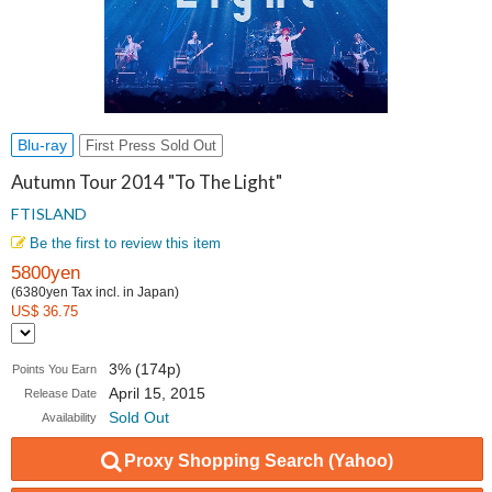
Blu-ray
First Press Sold Out
Autumn Tour 2014 "To The Light"
FTISLAND
Be the first to review this item
5800yen
(6380yen Tax incl. in Japan)
US$ 36.75
3% (174p)
Points You Earn
April 15, 2015
Release Date
Sold Out
Availability
Proxy Shopping Search (Yahoo)