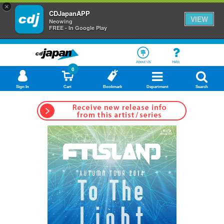
×
CDJapanAPP
VIEW
Neowing
FREE - In Google Play
About Us
Help
0
Sign In
Cart
Bookmark
Department
Search