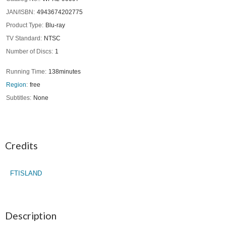
JAN/ISBN
4943674202775
Product Type
Blu-ray
TV Standard
NTSC
Number of Discs
1
Running Time
138minutes
Region
free
Subtitles
None
Credits
FTISLAND
Description