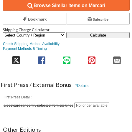
Browse Similar Items on Mercari
Bookmark
Subscribe
Shipping Charge Calculator
Calculate
Check Shipping Method Availability
Payment Methods & Timing
First Press / External Bonus
*Details
First Press Detail
a postcard randomly selected from six kinds
No longer available
Other Editions