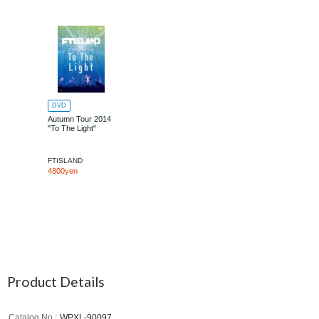
DVD
Autumn Tour 2014
"To The Light"
FTISLAND
4800yen
Product Details
Catalog No.
WPXL-90097