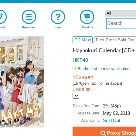
mark
Department
Help
About Us
CD Maxi
First Press Sold Out
Hayaokuri Calendar [CD+
HKT48
Be the first to review this item
1524yen
(1676yen Tax incl. in Japan)
US$ 9.63
3% (45p)
Points You Earn
May 02, 2018
Release Date
Sold Out
Availability
Proxy Shopp