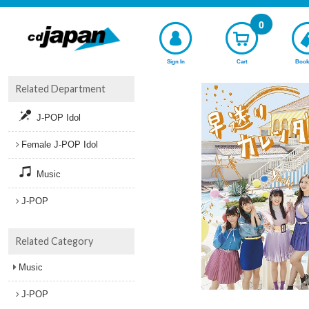
0
Sign In
Cart
Book
Related Department
J-POP Idol
Female J-POP Idol
Music
J-POP
Related Category
Music
J-POP