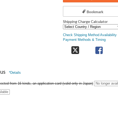
Bookmark
Shipping Charge Calculator
Check Shipping Method Availability
Payment Methods & Timing
nus
*Details
ected from 16 kinds, an application card (valid only in Japan)
No longer avai
ilable