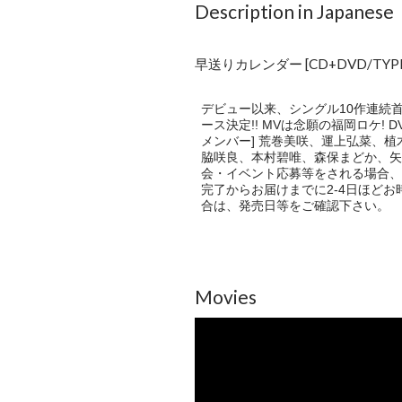
Description in Japanese
早送りカレンダー [CD+DVD/TYPE-A
デビュー以来、シングル10作連続首位
ース決定!! MVは念願の福岡ロケ
メンバー] 荒巻美咲、運上弘菜、
脇咲良、本村碧唯、森保まどか、矢
会・イベント応募等をされる場合、
完了からお届けまでに2-4日ほど
合は、発売日等をご確認下さい。
Movies