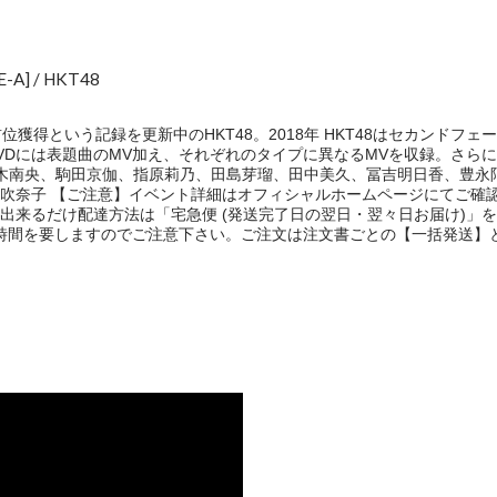
] / HKT48
獲得という記録を更新中のHKT48。2018年 HKT48はセカンドフェ
! DVDには表題曲のMV加え、それぞれのタイプに異なるMVを収録。さら
植木南央、駒田京伽、指原莉乃、田島芽瑠、田中美久、冨吉明日香、豊永
吹奈子 【ご注意】イベント詳細はオフィシャルホームページにてご確
出来るだけ配達方法は「宅急便 (発送完了日の翌日・翌々日お届け)」
お時間を要しますのでご注意下さい。ご注文は注文書ごとの【一括発送】