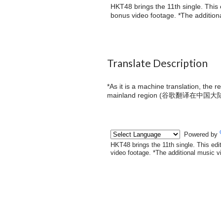
HKT48 brings the 11th single. This 
bonus video footage. *The additiona
Translate Description
*As it is a machine translation, the 
mainland region (
谷歌翻译在中国大