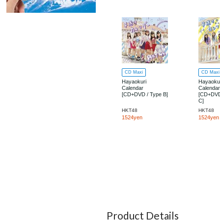
CD Maxi
CD Maxi
Hayaokuri
Hayaoku
Calendar
Calenda
[CD+DVD / Type B]
[CD+DVD
C]
HKT48
HKT48
1524yen
1524yen
Product Details