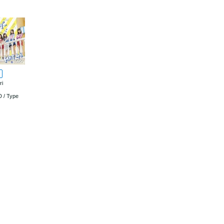
ri
r
 / Type