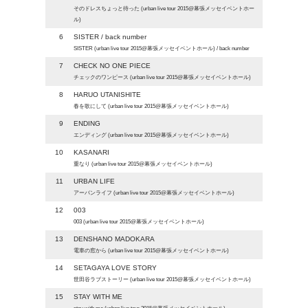
そのドレスちょっと待った (urban live tour 2015@幕張メッセイベントホー
ル)
6
SISTER / back number
SISTER (urban live tour 2015@幕張メッセイベントホール) / back number
7
CHECK NO ONE PIECE
チェックのワンピース (urban live tour 2015@幕張メッセイベントホール)
8
HARUO UTANISHITE
春を歌にして (urban live tour 2015@幕張メッセイベントホール)
9
ENDING
エンディング (urban live tour 2015@幕張メッセイベントホール)
10
KASANARI
重なり (urban live tour 2015@幕張メッセイベントホール)
11
URBAN LIFE
アーバンライフ (urban live tour 2015@幕張メッセイベントホール)
12
003
003 (urban live tour 2015@幕張メッセイベントホール)
13
DENSHANO MADOKARA
電車の窓から (urban live tour 2015@幕張メッセイベントホール)
14
SETAGAYA LOVE STORY
世田谷ラブストーリー (urban live tour 2015@幕張メッセイベントホール)
15
STAY WITH ME