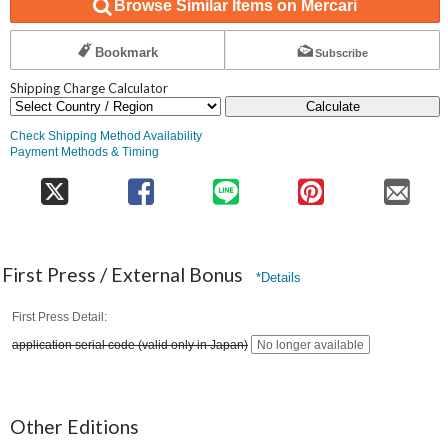
Browse Similar Items on Mercari
Bookmark
Subscribe
Shipping Charge Calculator
Calculate
Check Shipping Method Availability
Payment Methods & Timing
First Press / External Bonus
*Details
First Press Detail
application serial code (valid only in Japan)
No longer available
Other Editions