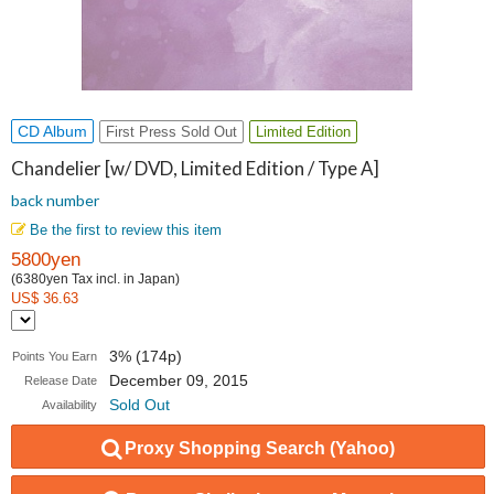
CD Album
First Press Sold Out
Limited Edition
Chandelier [w/ DVD, Limited Edition / Type A]
back number
Be the first to review this item
5800yen
(6380yen Tax incl. in Japan)
US$ 36.63
3% (174p)
Points You Earn
December 09, 2015
Release Date
Sold Out
Availability
Proxy Shopping Search (Yahoo)