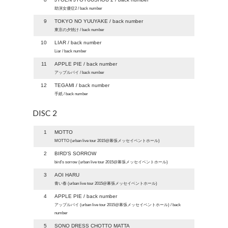
助演女優症2 / back number
9
TOKYO NO YUUYAKE / back number
東京の夕焼け / back number
10
LIAR / back number
Liar / back number
11
APPLE PIE / back number
アップルパイ / back number
12
TEGAMI / back number
手紙 / back number
DISC 2
1
MOTTO
MOTTO (urban live tour 2015@幕張メッセイベントホール)
2
BIRD'S SORROW
bird’s sorrow (urban live tour 2015@幕張メッセイベントホール)
3
AOI HARU
青い春 (urban live tour 2015@幕張メッセイベントホール)
4
APPLE PIE / back number
アップルパイ (urban live tour 2015@幕張メッセイベントホール) / back
number
5
SONO DRESS CHOTTO MATTA