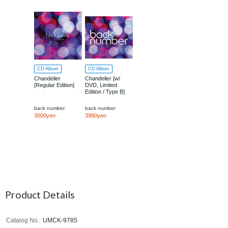
CD Album
CD Album
Chandelier
Chandelier [w/
[Regular Edition]
DVD, Limited
Edition / Type B]
back number
back number
3000yen
3980yen
Product Details
Catalog No.
UMCK-9785