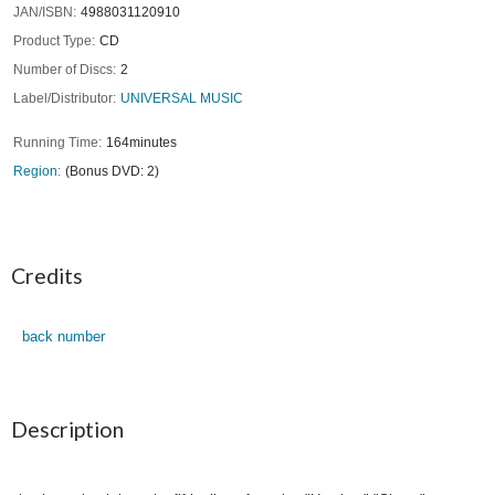
JAN/ISBN
4988031120910
Product Type
CD
Number of Discs
2
Label/Distributor
UNIVERSAL MUSIC
Running Time
164minutes
Region
(Bonus DVD: 2)
Credits
back number
Description