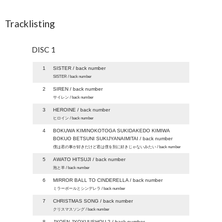
Tracklisting
DISC 1
1
SISTER / back number
SISTER / back number
2
SIREN / back number
サイレン / back number
3
HEROINE / back number
ヒロイン / back number
4
BOKUWA KIMINOKOTOGA SUKIDAKEDO KIMIWA
BOKUO BETSUNI SUKIJYANAIMITAI / back number
僕は君の事が好きだけど君は僕を別に好きじゃないみたい / back number
5
AWATO HITSUJI / back number
泡と羊 / back number
6
MIRROR BALL TO CINDERELLA / back number
ミラーボールとシンデレラ / back number
7
CHRISTMAS SONG / back number
クリスマスソング / back number
8
JYOEN JYOYUUSHOU 2 / back number