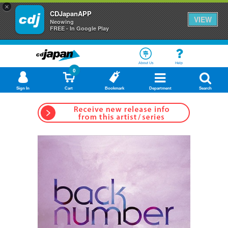
×
CDJapanAPP
VIEW
Neowing
FREE - In Google Play
About Us
Help
0
Sign In
Cart
Bookmark
Department
Search