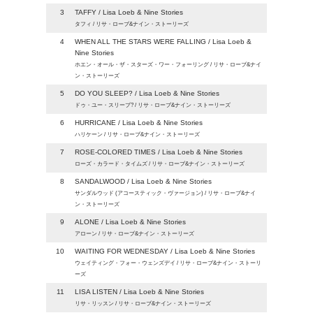
3
TAFFY / Lisa Loeb & Nine Stories
タフィ / リサ・ローブ&ナイン・ストーリーズ
4
WHEN ALL THE STARS WERE FALLING / Lisa Loeb &
Nine Stories
ホエン・オール・ザ・スターズ・ワー・フォーリング / リサ・ローブ&ナイ
ン・ストーリーズ
5
DO YOU SLEEP? / Lisa Loeb & Nine Stories
ドゥ・ユー・スリープ? / リサ・ローブ&ナイン・ストーリーズ
6
HURRICANE / Lisa Loeb & Nine Stories
ハリケーン / リサ・ローブ&ナイン・ストーリーズ
7
ROSE-COLORED TIMES / Lisa Loeb & Nine Stories
ローズ・カラード・タイムズ / リサ・ローブ&ナイン・ストーリーズ
8
SANDALWOOD / Lisa Loeb & Nine Stories
サンダルウッド (アコースティック・ヴァージョン) / リサ・ローブ&ナイ
ン・ストーリーズ
9
ALONE / Lisa Loeb & Nine Stories
アローン / リサ・ローブ&ナイン・ストーリーズ
10
WAITING FOR WEDNESDAY / Lisa Loeb & Nine Stories
ウェイティング・フォー・ウェンズデイ / リサ・ローブ&ナイン・ストーリ
ーズ
11
LISA LISTEN / Lisa Loeb & Nine Stories
リサ・リッスン / リサ・ローブ&ナイン・ストーリーズ