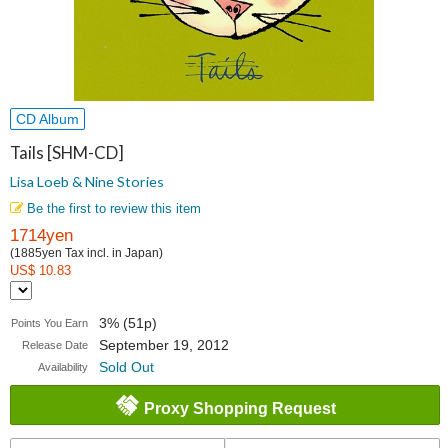
CD Album
Tails [SHM-CD]
Lisa Loeb & Nine Stories
Be the first to review this item
1714yen
(1885yen Tax incl. in Japan)
US$ 10.83
3% (51p)
Points You Earn
September 19, 2012
Release Date
Sold Out
Availability
Proxy Shopping Request