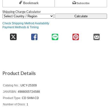
Bookmark
Subscribe
Shipping Charge Calculator
Calculate
Check Shipping Method Availability
Payment Methods & Timing
Product Details
Catalog No.
UICY-25309
JAN/ISBN
4988005724588
Product Type
CD SHM-CD
Number of Discs
1