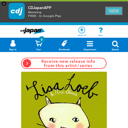
×
CDJapanAPP
VIEW
Neowing
FREE - In Google Play
About Us
Help
0
Sign In
Cart
Bookmark
Department
Search