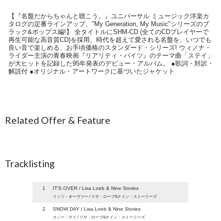
【『名盤だからちゃんと聴こう。』ユニバーサル ミュージック洋楽カ
タログの定番ラインアップ、"My Generation, My Music"シリーズのブ
ラック&ポップス編!】 全タイトルにSHM-CD (全てのCDプレイヤーで
再生可能な高音質CD)を採用。時代を超えて愛される名盤を、いつでも
良い音で楽しめる、お手頃価格のスタンダード・シリーズ! ウィノナ・
ライダー主演の青春映画『リアリティ・バイツ』のテーマ曲「ステイ」
が大ヒットを記録した95年発表のデビュー・アルバム。 ●歌詞・対訳・
解説付 ●オリジナル・アートワークに基づいたジャケット
Related Offer & Feature
Tracklisting
1
IT'S OVER / Lisa Loeb & Nine Stories
イッツ・オーヴァー / リサ・ローブ&ナイン・ストーリーズ
2
SNOW DAY / Lisa Loeb & Nine Stories
スノー・デイ / リサ・ローブ&ナイン・ストーリーズ