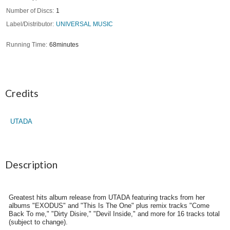
Number of Discs
1
Label/Distributor
UNIVERSAL MUSIC
Running Time
68minutes
Credits
UTADA
Description
Greatest hits album release from UTADA featuring tracks from her
albums "EXODUS" and "This Is The One" plus remix tracks "Come
Back To me," "Dirty Disire," "Devil Inside," and more for 16 tracks total
(subject to change).