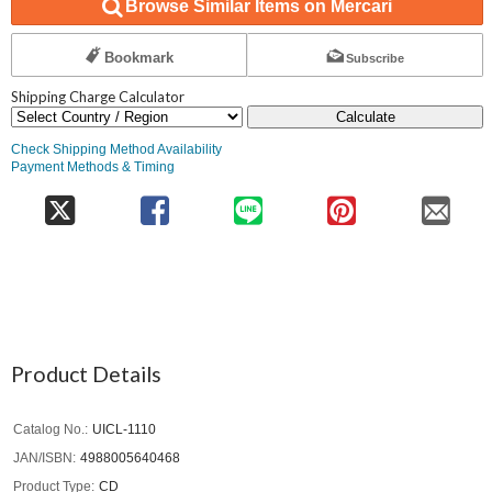
Browse Similar Items on Mercari
Bookmark
Subscribe
Shipping Charge Calculator
Calculate
Check Shipping Method Availability
Payment Methods & Timing
Product Details
Catalog No.
UICL-1110
JAN/ISBN
4988005640468
Product Type
CD