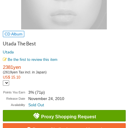
CD Album
Utada The Best
Utada
Be the first to review this item
2381yen
(2619yen Tax incl. in Japan)
US$ 15.10
3% (71p)
Points You Earn
November 24, 2010
Release Date
Sold Out
Availability
Proxy Shopping Request