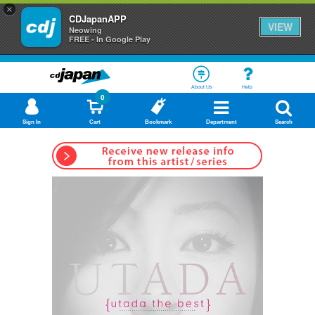
×
CDJapanAPP
VIEW
Neowing
FREE - In Google Play
About Us
Help
0
Sign In
Cart
Bookmark
Department
Search