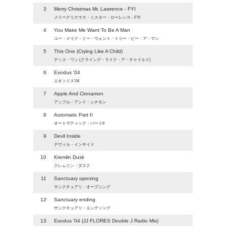
3
Merry Christmas Mr. Lawrence - FYI
メリークリスマス・ミスター・ローレンス - FYI
4
You Make Me Want To Be A Man
ユー・メイク・ミー・ウォント・トゥー・ビー・ア・マン
5
This One (Crying Like A Child)
ディス・ワン (クライング・ライク・ア・チャイルド)
6
Exodus '04
エキソドス'04
7
Apple And Cinnamon
アップル・アンド・シナモン
8
Automatic Part II
オートマティック・パートII
9
Devil Inside
デヴィル・インサイド
10
Kremlin Dusk
クレムリン・ダスク
11
Sanctuary opening
サンクチュアリ・オープニング
12
Sanctuary ending
サンクチュアリ・エンディング
13
Exodus '04 (JJ FLORES Double J Radio Mix)