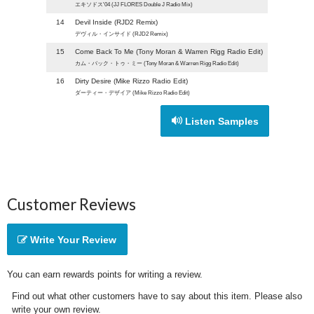
エキソドス'04 (JJ FLORES Double J Radio Mix)
14
Devil Inside (RJD2 Remix)
デヴィル・インサイド (RJD2 Remix)
15
Come Back To Me (Tony Moran & Warren Rigg Radio Edit)
カム・バック・トゥ・ミー (Tony Moran & Warren Rigg Radio Edit)
16
Dirty Desire (Mike Rizzo Radio Edit)
ダーティー・デザイア (Mike Rizzo Radio Edit)
Listen Samples
Customer Reviews
Write Your Review
You can earn rewards points for writing a review.
Find out what other customers have to say about this item. Please also
write your own review.