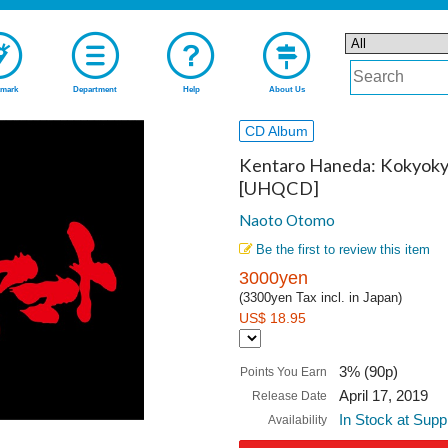
mark
Department
Help
About Us
CD Album
Kentaro Haneda: Kokyoky
[UHQCD]
Naoto Otomo
Be the first to review this item
3000yen
(3300yen Tax incl. in Japan)
US$ 18.95
3% (90p)
Points You Earn
April 17, 2019
Release Date
In Stock at Supp
Availability