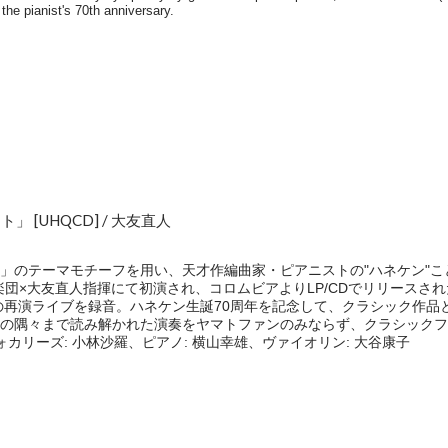
 [UHQCD] / 大友直人
」のテーマモチーフを用い、天才作編曲家・ピアニストの"ハネケン"
響楽団×大友直人指揮にて初演され、コロムビアよりLP/CDでリリース
年の再演ライブを録音。ハネケン生誕70周年を記念して、クラシック作
の隅々まで読み解かれた演奏をヤマトファンのみならず、クラシックファ
カリーズ: 小林沙羅、ピアノ: 横山幸雄、ヴァイオリン: 大谷康子