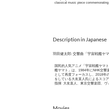
Description in Japanese
羽田健太郎: 交響曲「宇宙戦艦ヤマト」
国民的人気アニメ「宇宙戦艦ヤマト
艦ヤマト」は、1984年にNHK交
として再度フォーカスし、2018
をしている大友直人氏によるスコア
指揮: 大友直人、東京交響楽団、ヴォ
Movies