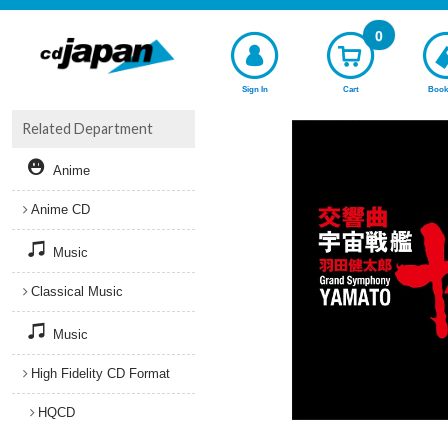
0
Sign In
Cart
Book
Related Department
Anime
Anime CD
Music
Classical Music
Music
High Fidelity CD Format
HQCD